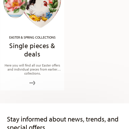
EASTER & SPRING COLLECTIONS
Single pieces &
deals
Here you will find all our Easter offers
and individual pieces from earlier
collections.
Services
Footer
Stay informed about news, trends, and
special offers.