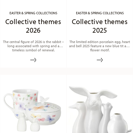
EASTER & SPRING COLLECTIONS
EASTER & SPRING COLLECTIONS
Collective themes
Collective themes
2026
2025
The central figure of 2026 is the rabbit –
The limited edition porcelain egg, heart
long associated with spring and a
and bell 2025 feature a new blue tit and
timeless symbol of renewal.
flower motif.