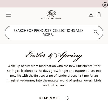
Summer SALE! Get EXTRA 5% OFF and save up to 
☀️
LOGIN
Menu
SEARCH FOR PRODUCTS, COLLECTIONS AND
MORE...
Easter & Spring
Wake up nature from hibernation with the new Hutschenreuther
Spring collections: as the days grow longer and nature bursts into
new life with the first covering of tender green, it’s time for an
imaginative journey into the magical world of spring flowers, birds
and butterflies.
READ MORE