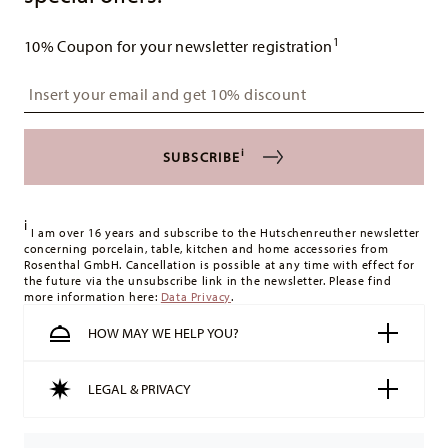
1
10% Coupon for your newsletter registration
Insert your email to register for the newsletters
i
SUBSCRIBE
i
I am over 16 years and subscribe to the Hutschenreuther newsletter
concerning porcelain, table, kitchen and home accessories from
Rosenthal GmbH. Cancellation is possible at any time with effect for
the future via the unsubscribe link in the newsletter. Please find
more information here:
Data Privacy
.
HOW MAY WE HELP YOU?
LEGAL & PRIVACY