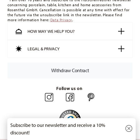
concerning porcelain, table, kitchen and home accessories from
minimum order value is £135, and delivery is free of charge.
Rosenthal GmbH. Cancellation is possible at any time with effect for
Switzerland:
delivery is free of charge for orders over 49,90
the future via the unsubscribe link in the newsletter. Please find
more information here:
Data Privacy
.
CHF. If the value of your purchase is less than 49,90 CHF,
delivery charges are 36,90 CHF.
HOW MAY WE HELP YOU?
Tracking:
You will receive a tracking code by e-mail as soon
as your parcel is dispatched.
LEGAL & PRIVACY
Delivery time:
3-5 working days for delivery within Germany
for items in stock. You can view delivery times to other
countries
here
.
Withdraw Contract
Returns:
For returns, please use our
returns service
.
Follow us on
Subscribe to our newsletter and receive a 10%
discount!