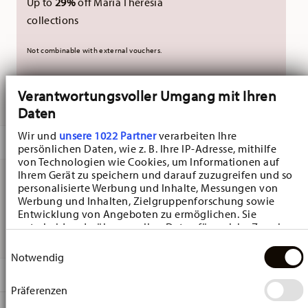
Up to
29%
off Maria Theresia
collections
Not combinable with external vouchers.
Verantwortungsvoller Umgang mit Ihren
DELIVERED IN 10-14 WORKING DAYS
Daten
Wir und
unsere 1022 Partner
verarbeiten Ihre
DESCRIPTION
persönlichen Daten, wie z. B. Ihre IP-Adresse, mithilfe
von Technologien wie Cookies, um Informationen auf
Ihrem Gerät zu speichern und darauf zuzugreifen und so
personalisierte Werbung und Inhalte, Messungen von
Hutschenreuther Nora Christmas Teapot - Round - Ø 18,6
Werbung und Inhalten, Zielgruppenforschung sowie
Entwicklung von Angeboten zu ermöglichen. Sie
cm - h 12,6 cm - 0,700 l, Bone China Green
entscheiden darüber, wer Ihre Daten für welche Zwecke
nutzt. Sie können Ihre Einwilligung jederzeit über die
Einwilligungsauswahl
Cookie-Erklärung oder durch Klicken auf das Privacy
Notwendig
Trigger Symbol ändern oder widerrufen
DETAILS
Präferenzen
Wenn Sie es erlauben, würden wir auch gerne:
Hutschenreuther
Informationen über Ihre geografische Lage