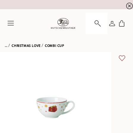
newsletter registration
10 % discount for your
!
LOGIN
Menu
...
CHRISTMAS LOVE
COMBI CUP
ADD 