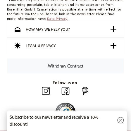
concerning porcelain, table, kitchen and home accessories from
minimum order value is £135, and delivery is free of charge.
Rosenthal GmbH. Cancellation is possible at any time with effect for
Switzerland:
delivery is free of charge for orders over 49,90
the future via the unsubscribe link in the newsletter. Please find
more information here:
Data Privacy
.
CHF. If the value of your purchase is less than 49,90 CHF,
delivery charges are 36,90 CHF.
HOW MAY WE HELP YOU?
Tracking:
You will receive a tracking code by e-mail as soon
as your parcel is dispatched.
LEGAL & PRIVACY
Delivery time:
3-5 working days for delivery within Germany
for items in stock. You can view delivery times to other
countries
here
.
Withdraw Contract
Returns:
For returns, please use our
returns service
.
Follow us on
Subscribe to our newsletter and receive a 10%
discount!