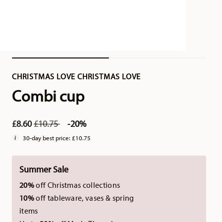
CHRISTMAS LOVE CHRISTMAS LOVE
Combi cup
Price reduced from
to
£8.60
£10.75
-20%
30-day best price:
£10.75
Summer Sale
20%
off Christmas collections
10%
off tableware, vases & spring
items