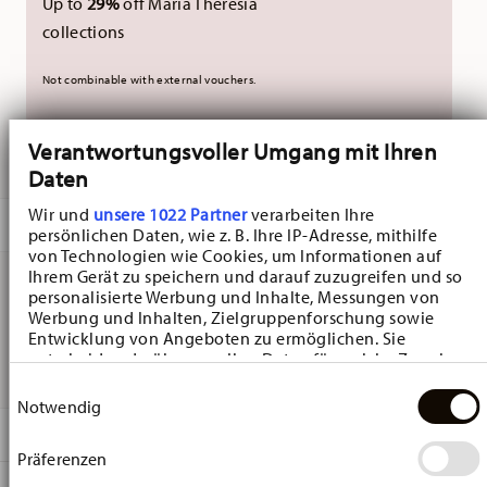
Up to
29%
off Maria Theresia
collections
Not combinable with external vouchers.
Verantwortungsvoller Umgang mit Ihren
DELIVERED IN 10-14 WORKING DAYS
Daten
Wir und
unsere 1022 Partner
verarbeiten Ihre
DESCRIPTION
persönlichen Daten, wie z. B. Ihre IP-Adresse, mithilfe
von Technologien wie Cookies, um Informationen auf
Ihrem Gerät zu speichern und darauf zuzugreifen und so
personalisierte Werbung und Inhalte, Messungen von
Hutschenreuther Christmas Love Christmas Love Combi
Werbung und Inhalten, Zielgruppenforschung sowie
Entwicklung von Angeboten zu ermöglichen. Sie
cup - Round - Ø 10,1 cm - h 5,9 cm - 0,260 l, Porcelain Red
entscheiden darüber, wer Ihre Daten für welche Zwecke
nutzt. Sie können Ihre Einwilligung jederzeit über die
Einwilligungsauswahl
Cookie-Erklärung oder durch Klicken auf das Privacy
Notwendig
Trigger Symbol ändern oder widerrufen
DETAILS
Präferenzen
Wenn Sie es erlauben, würden wir auch gerne:
Hutschenreuther
Informationen über Ihre geografische Lage