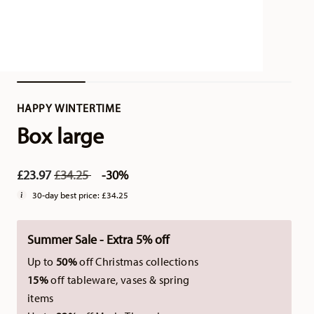
HAPPY WINTERTIME
Box large
Price reduced from
to
£23.97
£34.25
-30%
30-day best price:
£34.25
Summer Sale - Extra 5% off
Up to
50%
off Christmas collections
15%
off tableware, vases & spring
items