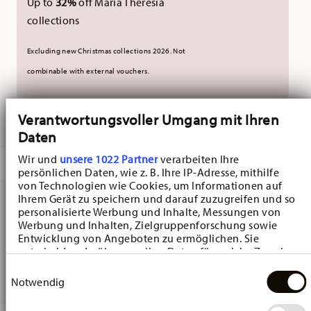
Up to
32%
off Maria Theresia
collections
Excluding new Christmas collections 2026. Not
combinable with external vouchers.
Verantwortungsvoller Umgang mit Ihren
DELIVERED IN 10-14 WORKING DAYS
Daten
Wir und
unsere 1022 Partner
verarbeiten Ihre
DESCRIPTION
persönlichen Daten, wie z. B. Ihre IP-Adresse, mithilfe
von Technologien wie Cookies, um Informationen auf
Ihrem Gerät zu speichern und darauf zuzugreifen und so
personalisierte Werbung und Inhalte, Messungen von
Hutschenreuther Happy Wintertime Happy Wintertime
Werbung und Inhalten, Zielgruppenforschung sowie
Entwicklung von Angeboten zu ermöglichen. Sie
Box - Round - Ø 16,9 cm - h 12,6 cm - 1,500 l, Porcelain
entscheiden darüber, wer Ihre Daten für welche Zwecke
Multicolor
nutzt. Sie können Ihre Einwilligung jederzeit über die
Einwilligungsauswahl
Cookie-Erklärung oder durch Klicken auf das Privacy
Notwendig
Trigger Symbol ändern oder widerrufen