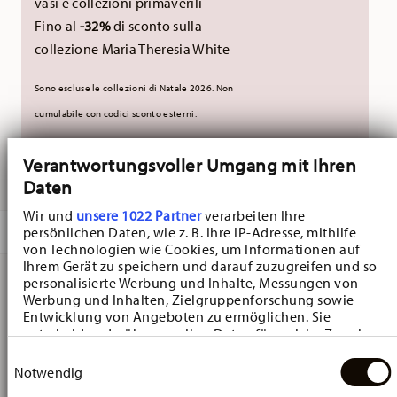
vasi e collezioni primaverili
Fino al
-32%
di sconto sulla
collezione Maria Theresia White
Sono escluse le collezioni di Natale 2026. Non
cumulabile con codici sconto esterni.
Verantwortungsvoller Umgang mit Ihren
CONSEGNATO IN 5-7 GIORNI LAVORATIVI
Daten
Wir und
unsere 1022 Partner
verarbeiten Ihre
DESCRIZIONE
persönlichen Daten, wie z. B. Ihre IP-Adresse, mithilfe
von Technologien wie Cookies, um Informationen auf
Ihrem Gerät zu speichern und darauf zuzugreifen und so
personalisierte Werbung und Inhalte, Messungen von
Werbung und Inhalten, Zielgruppenforschung sowie
Hutschenreuther Happy Wintertime Happy Wintertime
Entwicklung von Angeboten zu ermöglichen. Sie
Scatola - Rotondo - Ø 16,9 cm - h 12,6 cm - 1,500 l,
entscheiden darüber, wer Ihre Daten für welche Zwecke
nutzt. Sie können Ihre Einwilligung jederzeit über die
Einwilligungsauswahl
Porcellana
Cookie-Erklärung oder durch Klicken auf das Privacy
Notwendig
Trigger Symbol ändern oder widerrufen