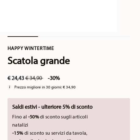
HAPPY WINTERTIME
Scatola grande
Price reduced from
to
€ 24,43
€ 34,90
-30%
Prezzo migliore in 30 giorni:
€ 34,90
Saldi estivi - ulteriore 5% di sconto
Fino al
-50%
di sconto sugli articoli
natalizi
-15%
di sconto su servizi da tavola,