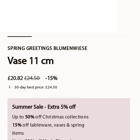
SPRING GREETINGS BLUMENWIESE
Vase 11 cm
Price reduced from
to
£20.82
£24.50
-15%
30-day best price:
£24.50
Summer Sale - Extra 5% off
Up to
50%
off Christmas collections
15%
off tableware, vases & spring
items