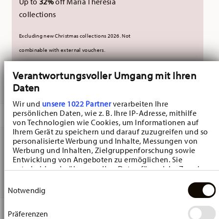
Up to
32%
off Maria Theresia
collections
Excluding new Christmas collections 2026. Not
combinable with external vouchers.
Verantwortungsvoller Umgang mit Ihren
DELIVERED IN 10-14 WORKING DAYS
Daten
Wir und
unsere 1022 Partner
verarbeiten Ihre
persönlichen Daten, wie z. B. Ihre IP-Adresse, mithilfe
DESCRIPTION
von Technologien wie Cookies, um Informationen auf
Ihrem Gerät zu speichern und darauf zuzugreifen und so
personalisierte Werbung und Inhalte, Messungen von
Werbung und Inhalten, Zielgruppenforschung sowie
Hutschenreuther Hasen-Vase Blumenwiese Vase - Ø 10,9
Entwicklung von Angeboten zu ermöglichen. Sie
entscheiden darüber, wer Ihre Daten für welche Zwecke
cm - h 13,2 cm, Porcelain
nutzt. Sie können Ihre Einwilligung jederzeit über die
Einwilligungsauswahl
Cookie-Erklärung oder durch Klicken auf das Privacy
Notwendig
Trigger Symbol ändern oder widerrufen
DETAILS
Präferenzen
Wenn Sie es erlauben, würden wir auch gerne: