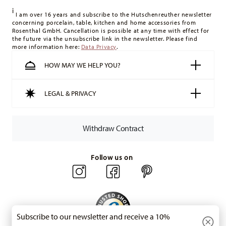
delivery costs
here
.
i
United Kingdom:
For deliveries to the United Kingdom, the
I am over 16 years and subscribe to the Hutschenreuther newsletter
concerning porcelain, table, kitchen and home accessories from
minimum order value is £135, and delivery is free of charge.
Rosenthal GmbH. Cancellation is possible at any time with effect for
Switzerland:
delivery is free of charge for orders over 49,90
the future via the unsubscribe link in the newsletter. Please find
more information here:
Data Privacy
.
CHF. If the value of your purchase is less than 49,90 CHF,
delivery charges are 36,90 CHF.
HOW MAY WE HELP YOU?
Tracking:
You will receive a tracking code by e-mail as soon
as your parcel is dispatched.
LEGAL & PRIVACY
Delivery time:
3-5 working days for delivery within Germany
for items in stock. You can view delivery times to other
countries
here
.
Withdraw Contract
Returns:
For returns, please use our
returns service
.
Follow us on
Subscribe to our newsletter and receive a 10%