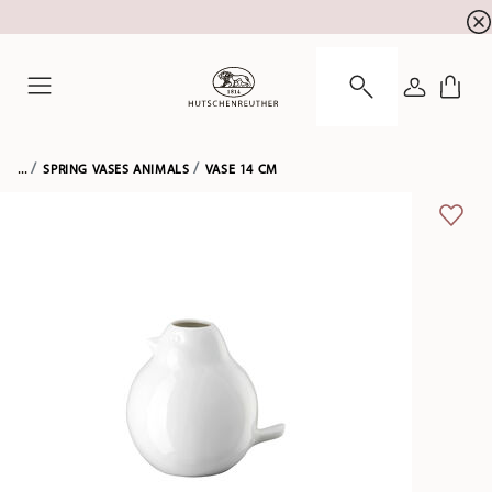
newsletter registration
10 % discount for your
!
LOGIN
Menu
...
SPRING VASES ANIMALS
VASE 14 CM
ADD 