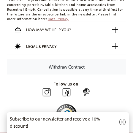
concerning porcelain, table, kitchen and home accessories from
minimum order value is £135, and delivery is free of charge.
Rosenthal GmbH. Cancellation is possible at any time with effect for
Switzerland:
delivery is free of charge for orders over 49,90
the future via the unsubscribe link in the newsletter. Please find
more information here:
Data Privacy
.
CHF. If the value of your purchase is less than 49,90 CHF,
delivery charges are 36,90 CHF.
HOW MAY WE HELP YOU?
Tracking:
You will receive a tracking code by e-mail as soon
as your parcel is dispatched.
LEGAL & PRIVACY
Delivery time:
3-5 working days for delivery within Germany
for items in stock. You can view delivery times to other
countries
here
.
Withdraw Contract
Returns:
For returns, please use our
returns service
.
Follow us on
Subscribe to our newsletter and receive a 10%
discount!