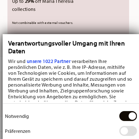
Up to
29%
off Maria Theresia
collections
Not combinable with external vouchers.
Verantwortungsvoller Umgang mit Ihren
DELIVERED IN 10-14 WORKING DAYS
Daten
Wir und
unsere 1022 Partner
verarbeiten Ihre
DESCRIPTION
persönlichen Daten, wie z. B. Ihre IP-Adresse, mithilfe
von Technologien wie Cookies, um Informationen auf
Ihrem Gerät zu speichern und darauf zuzugreifen und so
personalisierte Werbung und Inhalte, Messungen von
Hutschenreuther Vogel-Vase Weiss Vase - 15,5 cm x 12,5
Werbung und Inhalten, Zielgruppenforschung sowie
Entwicklung von Angeboten zu ermöglichen. Sie
cm - h 14,0 cm, Porcelain
entscheiden darüber, wer Ihre Daten für welche Zwecke
nutzt. Sie können Ihre Einwilligung jederzeit über die
Einwilligungsauswahl
Cookie-Erklärung oder durch Klicken auf das Privacy
Notwendig
Trigger Symbol ändern oder widerrufen
DETAILS
Präferenzen
Wenn Sie es erlauben, würden wir auch gerne:
Hutschenreuther
Informationen über Ihre geografische Lage