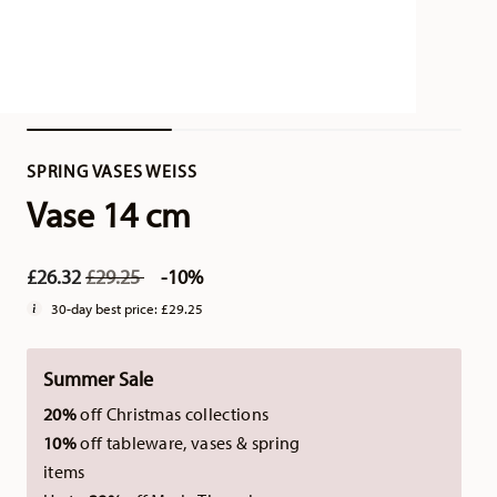
SPRING VASES WEISS
Vase 14 cm
Price reduced from
to
£26.32
£29.25
-10%
30-day best price:
£29.25
Summer Sale
20%
off Christmas collections
10%
off tableware, vases & spring
items