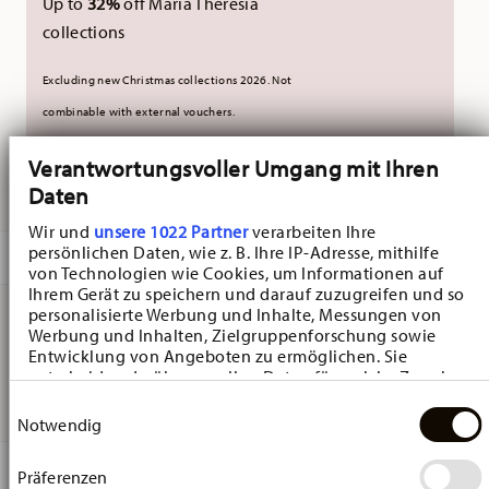
Up to
32%
off Maria Theresia
collections
Excluding new Christmas collections 2026. Not
combinable with external vouchers.
Verantwortungsvoller Umgang mit Ihren
DELIVERED IN 3-5 WORKING DAYS
Daten
Wir und
unsere 1022 Partner
verarbeiten Ihre
persönlichen Daten, wie z. B. Ihre IP-Adresse, mithilfe
DESCRIPTION
von Technologien wie Cookies, um Informationen auf
Ihrem Gerät zu speichern und darauf zuzugreifen und so
personalisierte Werbung und Inhalte, Messungen von
Werbung und Inhalten, Zielgruppenforschung sowie
Hutschenreuther Katzen-Vase Weiss Vase - Ø 4,9 cm - h
Entwicklung von Angeboten zu ermöglichen. Sie
entscheiden darüber, wer Ihre Daten für welche Zwecke
14,0 cm, Porcelain White
nutzt. Sie können Ihre Einwilligung jederzeit über die
Einwilligungsauswahl
Cookie-Erklärung oder durch Klicken auf das Privacy
Notwendig
Trigger Symbol ändern oder widerrufen
DETAILS
Präferenzen
Wenn Sie es erlauben, würden wir auch gerne: