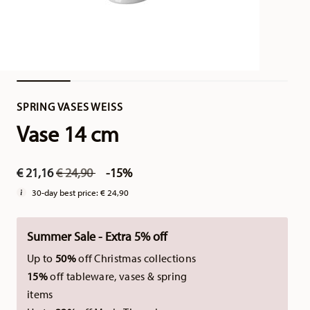
SPRING VASES WEISS
Vase 14 cm
Price reduced from
to
€ 21,16
€ 24,90
-15%
30-day best price:
€ 24,90
Summer Sale - Extra 5% off
Up to
50%
off Christmas collections
15%
off tableware, vases & spring
items