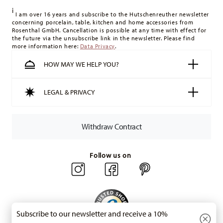
delivery costs
here
.
i
United Kingdom:
For deliveries to the United Kingdom, the
I am over 16 years and subscribe to the Hutschenreuther newsletter
concerning porcelain, table, kitchen and home accessories from
minimum order value is £135, and delivery is free of charge.
Rosenthal GmbH. Cancellation is possible at any time with effect for
Switzerland:
delivery is free of charge for orders over 49,90
the future via the unsubscribe link in the newsletter. Please find
more information here:
Data Privacy
.
CHF. If the value of your purchase is less than 49,90 CHF,
delivery charges are 36,90 CHF.
HOW MAY WE HELP YOU?
Tracking:
You will receive a tracking code by e-mail as soon
as your parcel is dispatched.
LEGAL & PRIVACY
Delivery time:
3-5 working days for delivery within Germany
for items in stock. You can view delivery times to other
countries
here
.
Withdraw Contract
Returns:
For returns, please use our
returns service
.
Follow us on
Subscribe to our newsletter and receive a 10%