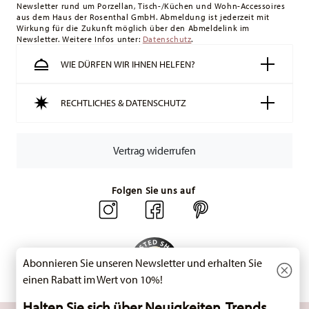
Newsletter rund um Porzellan, Tisch-/Küchen und Wohn-Accessoires
Schweiz:
Lieferungen in die Schweiz sind ab 49,90 CHF
aus dem Haus der Rosenthal GmbH. Abmeldung ist jederzeit mit
versandkostenfrei. Unter einem Bestellwert von 49,90 CHF
Wirkung für die Zukunft möglich über den Abmeldelink im
Newsletter. Weitere Infos unter:
liegen die Versandkosten bei 36,90 CHF.
Datenschutz
.
Tracking:
Sie erhalten per E-Mail einen Trackingcode, sobald
WIE DÜRFEN WIR IHNEN HELFEN?
Ihr Paket auf die Reise geht.
Lieferzeit innerhalb Deutschlands:
3-5 Werktage für
RECHTLICHES & DATENSCHUTZ
vorrätige Artikel. Sie können die Lieferzeiten in andere
Länder
hier einsehen
.
Retouren:
Für Retouren nutzen Sie bitte
Vertrag widerrufen
unseren
Retourenservice
.
Folgen Sie uns auf
Abonnieren Sie unseren Newsletter und erhalten Sie
einen Rabatt im Wert von 10%!
Halten Sie sich über Neuigkeiten, Trends