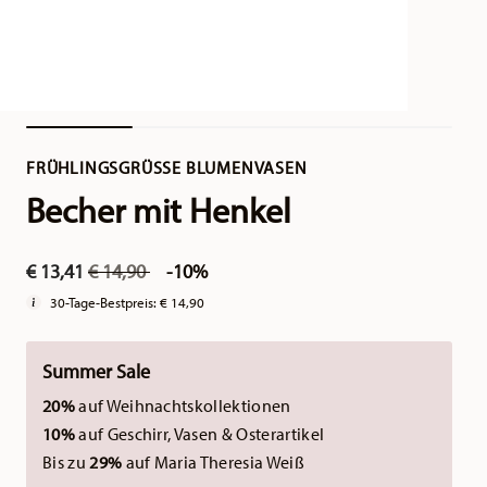
FRÜHLINGSGRÜSSE BLUMENVASEN
Becher mit Henkel
Price reduced from
to
€ 13,41
€ 14,90
-10%
30-Tage-Bestpreis:
€ 14,90
Summer Sale
20%
auf Weihnachtskollektionen
10%
auf Geschirr, Vasen & Osterartikel
Bis zu
29%
auf Maria Theresia Weiß