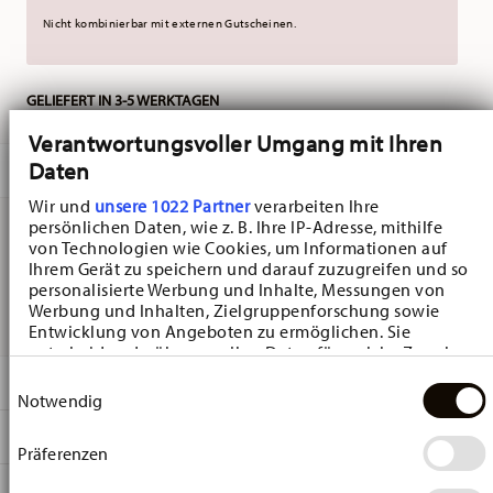
Nicht kombinierbar mit externen Gutscheinen.
GELIEFERT IN 3-5 WERKTAGEN
Verantwortungsvoller Umgang mit Ihren
Daten
BESCHREIBUNG
Wir und
unsere 1022 Partner
verarbeiten Ihre
persönlichen Daten, wie z. B. Ihre IP-Adresse, mithilfe
von Technologien wie Cookies, um Informationen auf
Hutschenreuther Frühlingsgrüsse Blumenvasen Becher -
Ihrem Gerät zu speichern und darauf zuzugreifen und so
personalisierte Werbung und Inhalte, Messungen von
Rund - Ø 9,1 cm - h 12,2 cm - 0,410 l, Porzellan
Werbung und Inhalten, Zielgruppenforschung sowie
Entwicklung von Angeboten zu ermöglichen. Sie
entscheiden darüber, wer Ihre Daten für welche Zwecke
nutzt. Sie können Ihre Einwilligung jederzeit über die
DETAILS
Einwilligungsauswahl
Cookie-Erklärung oder durch Klicken auf das Privacy
Notwendig
Trigger Symbol ändern oder widerrufen
Hutschenreuther
MA
ß
E
Frühlingsgrüße
Präferenzen
Wenn Sie es erlauben, würden wir auch gerne:
Frühlingsgrüße Blumenvasen
9,10 cm
Informationen über Ihre geografische Lage
PFLEGE- UND