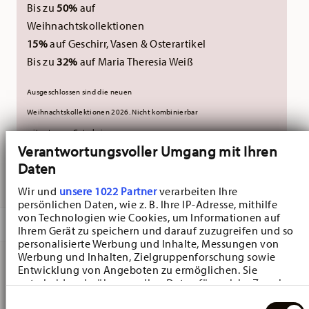
Bis zu
50%
auf
Weihnachtskollektionen
15%
auf Geschirr, Vasen & Osterartikel
Bis zu
32%
auf Maria Theresia Weiß
Ausgeschlossen sind die neuen
Weihnachtskollektionen 2026.
Nicht kombinierbar
mit externen Gutscheinen.
Verantwortungsvoller Umgang mit Ihren
Daten
GELIEFERT IN 3-5 WERKTAGEN
Wir und
unsere 1022 Partner
verarbeiten Ihre
persönlichen Daten, wie z. B. Ihre IP-Adresse, mithilfe
von Technologien wie Cookies, um Informationen auf
BESCHREIBUNG
Ihrem Gerät zu speichern und darauf zuzugreifen und so
personalisierte Werbung und Inhalte, Messungen von
Werbung und Inhalten, Zielgruppenforschung sowie
Entwicklung von Angeboten zu ermöglichen. Sie
Hutschenreuther Katzen-Vase Weiss Vase - Ø 7,3 cm - h
entscheiden darüber, wer Ihre Daten für welche Zwecke
nutzt. Sie können Ihre Einwilligung jederzeit über die
20,3 cm, Porzellan Weiss
Einwilligungsauswahl
Cookie-Erklärung oder durch Klicken auf das Privacy