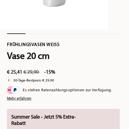
FRÜHLINGSVASEN WEISS
Vase 20 cm
Price reduced from
to
€ 25,41
€ 29,90
-15%
30-Tage-Bestpreis:
€ 29,90
Es stehen Ratenzahlungsoptionen zur Verfügung.
Mehr erfahren
Summer Sale - Jetzt 5% Extra-
Rabatt