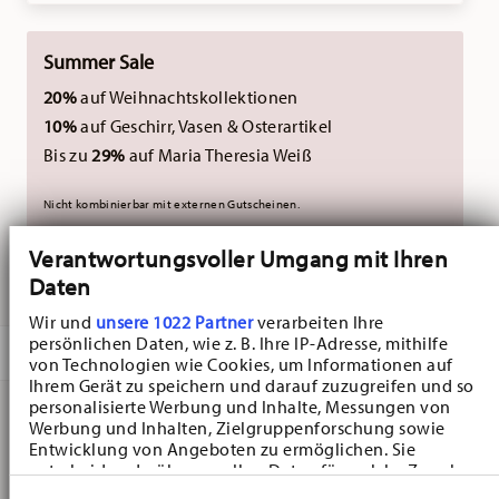
Summer Sale
20%
auf Weihnachtskollektionen
10%
auf Geschirr, Vasen & Osterartikel
Bis zu
29%
auf Maria Theresia Weiß
Nicht kombinierbar mit externen Gutscheinen.
Verantwortungsvoller Umgang mit Ihren
Daten
GELIEFERT IN 5-7 WERKTAGEN
Wir und
unsere 1022 Partner
verarbeiten Ihre
persönlichen Daten, wie z. B. Ihre IP-Adresse, mithilfe
BESCHREIBUNG
von Technologien wie Cookies, um Informationen auf
Ihrem Gerät zu speichern und darauf zuzugreifen und so
personalisierte Werbung und Inhalte, Messungen von
Werbung und Inhalten, Zielgruppenforschung sowie
Hutschenreuther Blau Zwiebelmuster Blau
Entwicklung von Angeboten zu ermöglichen. Sie
entscheiden darüber, wer Ihre Daten für welche Zwecke
Zwiebelmuster Deckel - Rechteckig - Ø 15,8 cm - h 6,5
nutzt. Sie können Ihre Einwilligung jederzeit über die