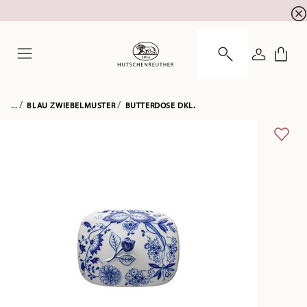
Newsletter-Anmeldung
10 % Rabatt für Ihre
!
ANMELDE
Menu
...
BLAU ZWIEBELMUSTER
BUTTERDOSE DKL.
ADD 