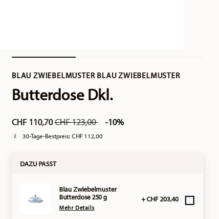
BLAU ZWIEBELMUSTER BLAU ZWIEBELMUSTER
Butterdose Dkl.
Price reduced from
to
CHF 110,70
CHF 123,00
-10%
30-Tage-Bestpreis:
CHF 112,00
DAZU PASST
Blau Zwiebelmuster
Butterdose 250 g
+ CHF 203,40
Mehr Details