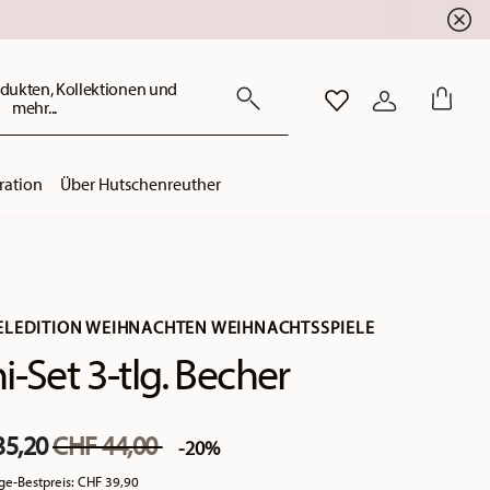
dukten, Kollektionen und
mehr...
WISHLIST
ANMELDEN
ration
Über Hutschenreuther
LEDITION WEIHNACHTEN WEIHNACHTSSPIELE
i-Set 3-tlg. Becher
Price reduced from
to
35,20
CHF 44,00
-20%
ge-Bestpreis:
CHF 39,90