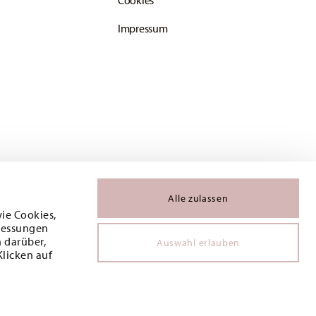
Cookies
Impressum
Alle zulassen
wie Cookies,
 Messungen
 darüber,
Auswahl erlauben
Klicken auf