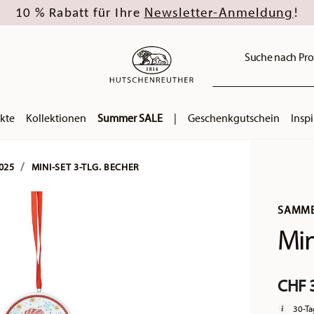
Newsletter-Anmeldung
10 % Rabatt für Ihre
!
Suche nach Pro
kte
Kollektionen
Summer SALE
|
Geschenkgutschein
Inspi
025
MINI-SET 3-TLG. BECHER
SAMME
Min
CHF 
30-Ta