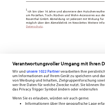
Tracking:
Sie erhalten per E-Mail einen Trackingcode, sob
i
Lieferzeit innerhalb Deutschlands:
3-5 Werktage für vorr
Ich bin über 16 Jahre und abonniere den Hutschenreuthe
um Porzellan, Tisch-/Küchen und Wohn-Accessoires aus d
andere Länder
hier einsehen
.
Rosenthal GmbH. Abmeldung ist jederzeit mit Wirkung für
Retouren:
Für Retouren nutzen Sie bitte unseren
Retour
möglich über den Abmeldelink im Newsletter. Weitere Infos
Datenschutz
.
Verantwortungsvoller Umgang mit Ihren 
Abonnieren Sie unseren Newsletter und erhalten Sie einen Ra
10%!
Wir und
unsere 1022 Partner
verarbeiten Ihre persönlich
um Informationen auf Ihrem Gerät zu speichern und da
Halten Sie sich über Neuigkeiten, Trends
von Werbung und Inhalten, Zielgruppenforschung sowi
wer Ihre Daten für welche Zwecke nutzt. Sie können Ihr
Sonderangebote auf dem Laufenden.
das Privacy Trigger Symbol ändern oder widerrufen
1
10% Rabatt-Gutschein bei Newsletteranmeldung
Wenn Sie es erlauben, würden wir auch gerne:
Informationen über Ihre geografische Lage erfa
Insert your email to register for the newsletters