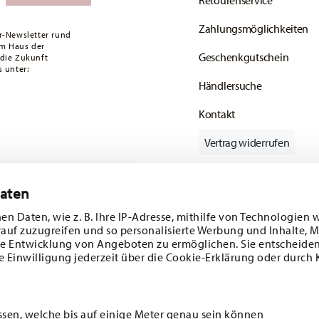
Retourenservice
ald Ihr Paket auf die Reise geht.
Zahlungsmöglichkeiten
ätige Artikel. Sie können die Lieferzeiten in
r-Newsletter rund
em Haus der
Geschenkgutschein
 die Zukunft
enservice
.
 unter:
Händlersuche
Kontakt
Vertrag widerrufen
Daten
batt im Wert von
Folgen Sie uns auf
en Daten, wie z. B. Ihre IP-Adresse, mithilfe von Technologien 
rauf zuzugreifen und so personalisierte Werbung und Inhalte,
 und
e Entwicklung von Angeboten zu ermöglichen. Sie entscheiden
e Einwilligung jederzeit über die Cookie-Erklärung oder durch 
ENTDECKEN SIE UNSERE MARKEN
Design & Funktionalität für Ihr Zuhause
ssen, welche bis auf einige Meter genau sein können