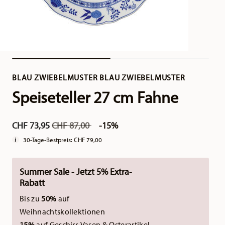
BLAU ZWIEBELMUSTER BLAU ZWIEBELMUSTER
Speiseteller 27 cm Fahne
Price reduced from
to
CHF 73,95
CHF 87,00
-15%
30-Tage-Bestpreis:
CHF 79,00
Summer Sale - Jetzt 5% Extra-
Rabatt
Bis zu
50%
auf
Weihnachtskollektionen
15%
auf Geschirr, Vasen & Osterartikel