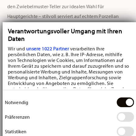
den Zwiebelmuster-Teller zur idealen Wahl für
Hauptgerichte – stilvoll serviert auf echtem Porzellan
mit Geschichte.
Verantwortungsvoller Umgang mit Ihren
Daten
Das berühmte Zwiebelmuster, inspiriert von asiatischen
Wir und
unsere 1022 Partner
verarbeiten Ihre
Porzellanvorbildern des 18. Jahrhunderts, wird in tiefem
persönlichen Daten, wie z. B. Ihre IP-Adresse, mithilfe
Kobaltblau auf schneeweißem Porzellan dargestellt.
von Technologien wie Cookies, um Informationen auf
Ihrem Gerät zu speichern und darauf zuzugreifen und so
Granatäpfel, Blüten und geschwungene Linien
personalisierte Werbung und Inhalte, Messungen von
Werbung und Inhalten, Zielgruppenforschung sowie
verschmelzen zu einem Design, das bis heute nichts von
Entwicklung von Angeboten zu ermöglichen. Sie
entscheiden darüber, wer Ihre Daten für welche Zwecke
seiner Faszination verloren hat.
nutzt. Sie können Ihre Einwilligung jederzeit über die
Einwilligungsauswahl
Cookie-Erklärung oder durch Klicken auf das Privacy
Notwendig
Ob als Teil eines liebevoll zusammengestellten Services
Trigger Symbol ändern oder widerrufen
oder als Einzelstück mit Charakter – der Blau
Präferenzen
Wenn Sie es erlauben, würden wir auch gerne:
Zwiebelmuster-Teller überzeugt durch spülmaschinen-
Informationen über Ihre geografische Lage
erfassen, welche bis auf einige Meter genau sein
Statistiken
und mikrowellengeeignete Qualität, handwerkliche