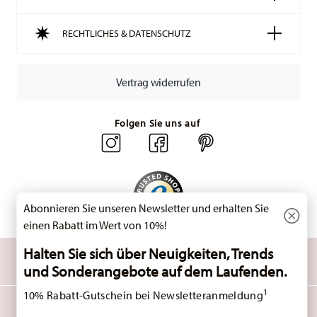
Ihr Paket auf die Reise geht.
Lieferzeit innerhalb Deutschlands:
3-5 Werktage für
RECHTLICHES & DATENSCHUTZ
vorrätige Artikel. Sie können die Lieferzeiten in andere
Länder
hier einsehen
.
Retouren:
Für Retouren nutzen Sie bitte
Vertrag widerrufen
unseren
Retourenservice
.
Folgen Sie uns auf
Abonnieren Sie unseren Newsletter und erhalten Sie
einen Rabatt im Wert von 10%!
Halten Sie sich über Neuigkeiten, Trends
ENTDECKEN SIE UNSERE MARKEN
und Sonderangebote auf dem Laufenden.
Design & Funktionalität für Ihr Zuhause
1
10% Rabatt-Gutschein bei Newsletteranmeldung
HOMEPAGE
AGB
DATENSCHUTZHINWEISE
IMPRESSUM