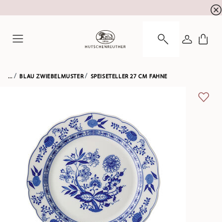
Summer SALE! Sichern Sie sich 5% EXTRA-RABATT
☀️
ANMELDE
Menu
...
BLAU ZWIEBELMUSTER
SPEISETELLER 27 CM FAHNE
ADD 