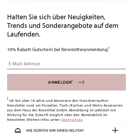
DE
0,00 cm
Services
Footer
1930
50 gr
Rund
Lieferzeiten
Halten Sie sich über Neuigkeiten,
800 gr
Spülmaschinenfest
Mikrowellengeeignet
Assiette Avec Aile
1,3950 dm³
& Versand
Trends und Sonderangebote auf dem
Laufenden.
Versandkostenfrei ab 49,90 €:
Ab einem Warenkorbwert von
49,90 € ist die Lieferung in alle Lieferländer (ausgenommen
1
Lieferungen ins Vereinigte Königreich) kostenlos.
10% Rabatt-Gutschein bei Newsletteranmeldung
Lieferkosten unter 49,90 €:
Wenn der Wert Ihres Einkaufs
Lebensmittelkontakt sicher
Insert your email to register for the newsletters
weniger als 49,90 € beträgt, fallen Versandkosten an. Für
Deutschland betragen diese 4,90 €. Für alle anderen Länder
können Sie die Lieferkosten
hier einsehen
.
i
ANMELDEN
Vereinigtes Königreich:
Für Lieferungen ins Vereinigte
Königreich liegt der Mindestbestellwert bei £135, die
i
Lieferung erfolgt versandkostenfrei.
Ich bin über 16 Jahre und abonniere den Hutschenreuther-
Newsletter rund um Porzellan, Tisch-/Küchen und Wohn-Accessoires
Schweiz:
Lieferungen in die Schweiz sind ab 49,90 CHF
aus dem Haus der Rosenthal GmbH. Abmeldung ist jederzeit mit
versandkostenfrei. Unter einem Bestellwert von 49,90 CHF
Wirkung für die Zukunft möglich über den Abmeldelink im
Newsletter. Weitere Infos unter:
liegen die Versandkosten bei 36,90 CHF.
Datenschutz
.
Tracking:
Sie erhalten per E-Mail einen Trackingcode, sobald
WIE DÜRFEN WIR IHNEN HELFEN?