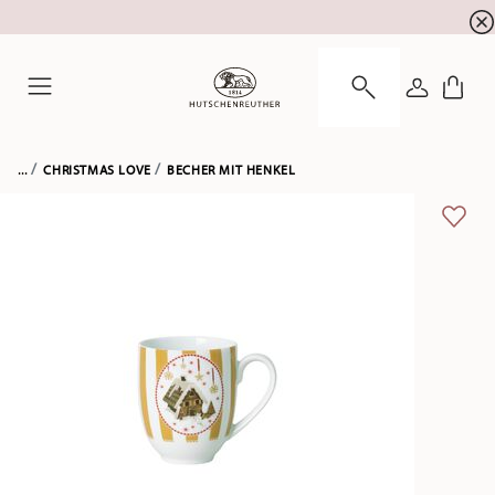
Newsletter-Anmeldung
10 % Rabatt für Ihre
!
ANMELDE
Menu
...
CHRISTMAS LOVE
BECHER MIT HENKEL
ADD 