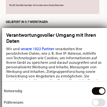
Nicht kombinierbar mit externen Gutscheinen.
GELIEFERT IN 5-7 WERKTAGEN
Verantwortungsvoller Umgang mit Ihren
BESCHREIBUNG
Daten
Wir und
unsere 1022 Partner
verarbeiten Ihre
persönlichen Daten, wie z. B. Ihre IP-Adresse, mithilfe
Hutschenreuther Christmas Love Christmas Love beige
von Technologien wie Cookies, um Informationen auf
Ihrem Gerät zu speichern und darauf zuzugreifen und so
Becher - Rund - Ø 12,3 cm - h 10,7 cm - 0,400 l, Porzellan
personalisierte Werbung und Inhalte, Messungen von
Werbung und Inhalten, Zielgruppenforschung sowie
Red
Entwicklung von Angeboten zu ermöglichen. Sie
entscheiden darüber, wer Ihre Daten für welche Zwecke
nutzt. Sie können Ihre Einwilligung jederzeit über die
Einwilligungsauswahl
Cookie-Erklärung oder durch Klicken auf das Privacy
DETAILS
Notwendig
Trigger Symbol ändern oder widerrufen
Hutschenreuther
Präferenzen
MA
ß
E
Wenn Sie es erlauben, würden wir auch gerne:
Christmas Love