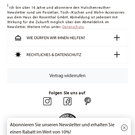
i
Lieferung erfolgt versandkostenfrei.
Ich bin über 16 Jahre und abonniere den Hutschenreuther-
Newsletter rund um Porzellan, Tisch-/Küchen und Wohn-Accessoires
Schweiz:
Lieferungen in die Schweiz sind ab 49,90 CHF
aus dem Haus der Rosenthal GmbH. Abmeldung ist jederzeit mit
versandkostenfrei. Unter einem Bestellwert von 49,90 CHF
Wirkung für die Zukunft möglich über den Abmeldelink im
Newsletter. Weitere Infos unter:
liegen die Versandkosten bei 36,90 CHF.
Datenschutz
.
Tracking:
Sie erhalten per E-Mail einen Trackingcode, sobald
WIE DÜRFEN WIR IHNEN HELFEN?
Ihr Paket auf die Reise geht.
Lieferzeit innerhalb Deutschlands:
3-5 Werktage für
RECHTLICHES & DATENSCHUTZ
vorrätige Artikel. Sie können die Lieferzeiten in andere
Länder
hier einsehen
.
Retouren:
Für Retouren nutzen Sie bitte
Vertrag widerrufen
unseren
Retourenservice
.
Folgen Sie uns auf
Abonnieren Sie unseren Newsletter und erhalten Sie
einen Rabatt im Wert von 10%!