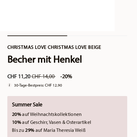
CHRISTMAS LOVE CHRISTMAS LOVE BEIGE
Becher mit Henkel
Price reduced from
to
CHF 11,20
CHF 14,00
-20%
30-Tage-Bestpreis:
CHF 12,90
Summer Sale
20%
auf Weihnachtskollektionen
10%
auf Geschirr, Vasen & Osterartikel
Bis zu
29%
auf Maria Theresia Weiß