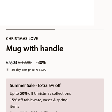
CHRISTMAS LOVE
Mug with handle
Price reduced from
to
€ 9,03
€ 12,90
-30%
30-day best price:
€ 12,90
Summer Sale - Extra 5% off
Up to
50%
off Christmas collections
15%
off tableware, vases & spring
items