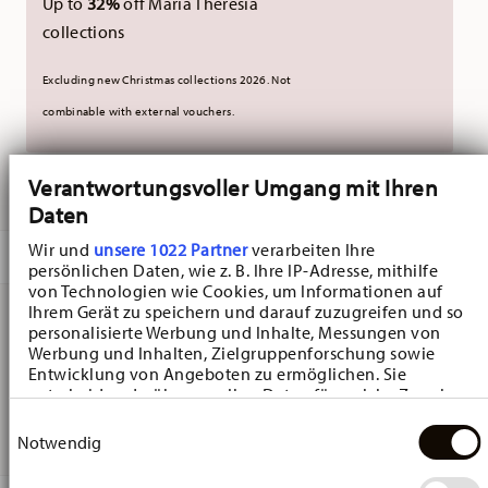
Up to
32%
off Maria Theresia
collections
Excluding new Christmas collections 2026. Not
combinable with external vouchers.
Verantwortungsvoller Umgang mit Ihren
DELIVERED IN 3-5 WORKING DAYS
Daten
Wir und
unsere 1022 Partner
verarbeiten Ihre
DESCRIPTION
persönlichen Daten, wie z. B. Ihre IP-Adresse, mithilfe
von Technologien wie Cookies, um Informationen auf
Ihrem Gerät zu speichern und darauf zuzugreifen und so
personalisierte Werbung und Inhalte, Messungen von
Hutschenreuther Christmas Love Christmas Love beige
Werbung und Inhalten, Zielgruppenforschung sowie
Entwicklung von Angeboten zu ermöglichen. Sie
Mug - Round - Ø 12,3 cm - h 10,7 cm - 0,400 l, Porcelain
entscheiden darüber, wer Ihre Daten für welche Zwecke
Red
nutzt. Sie können Ihre Einwilligung jederzeit über die
Einwilligungsauswahl
Cookie-Erklärung oder durch Klicken auf das Privacy
Notwendig
Trigger Symbol ändern oder widerrufen