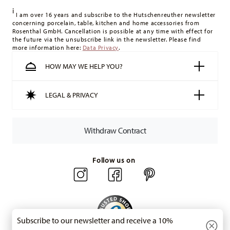
delivery costs
here
.
i
United Kingdom:
For deliveries to the United Kingdom, the
I am over 16 years and subscribe to the Hutschenreuther newsletter
concerning porcelain, table, kitchen and home accessories from
minimum order value is £135, and delivery is free of charge.
Rosenthal GmbH. Cancellation is possible at any time with effect for
Switzerland:
delivery is free of charge for orders over 49,90
the future via the unsubscribe link in the newsletter. Please find
Gift Box
more information here:
Data Privacy
.
CHF. If the value of your purchase is less than 49,90 CHF,
delivery charges are 36,90 CHF.
HOW MAY WE HELP YOU?
Tracking:
You will receive a tracking code by e-mail as soon
as your parcel is dispatched.
LEGAL & PRIVACY
Delivery time:
3-5 working days for delivery within Germany
for items in stock. You can view delivery times to other
countries
here
.
Withdraw Contract
Returns:
For returns, please use our
returns service
.
Follow us on
Subscribe to our newsletter and receive a 10%