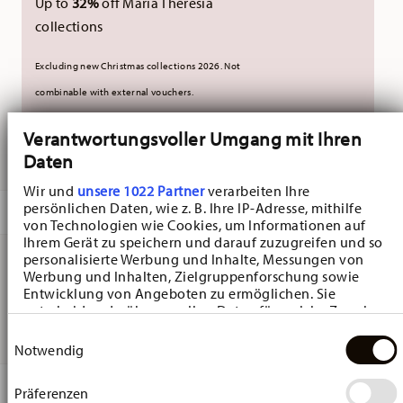
Up to
32%
off Maria Theresia
collections
Excluding new Christmas collections 2026. Not
combinable with external vouchers.
Verantwortungsvoller Umgang mit Ihren
DELIVERED IN 5-7 WORKING DAYS
Daten
Wir und
unsere 1022 Partner
verarbeiten Ihre
persönlichen Daten, wie z. B. Ihre IP-Adresse, mithilfe
DESCRIPTION
von Technologien wie Cookies, um Informationen auf
Ihrem Gerät zu speichern und darauf zuzugreifen und so
personalisierte Werbung und Inhalte, Messungen von
Werbung und Inhalten, Zielgruppenforschung sowie
Hutschenreuther Nora Christmas Place setting - 3 pc.
Entwicklung von Angeboten zu ermöglichen. Sie
entscheiden darüber, wer Ihre Daten für welche Zwecke
place-setting, Bone China Green
nutzt. Sie können Ihre Einwilligung jederzeit über die
Einwilligungsauswahl
Cookie-Erklärung oder durch Klicken auf das Privacy
Notwendig
Trigger Symbol ändern oder widerrufen
DETAILS
Präferenzen
Wenn Sie es erlauben, würden wir auch gerne: