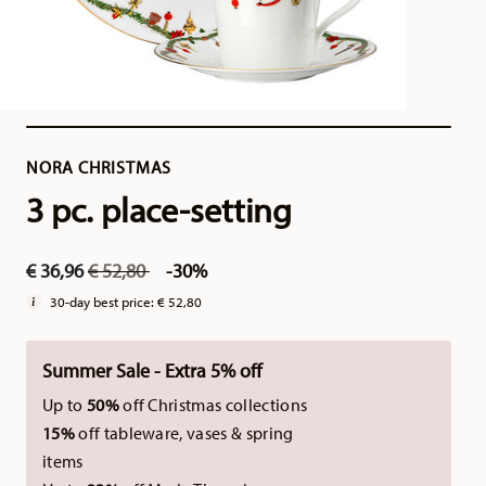
NORA CHRISTMAS
3 pc. place-setting
Price reduced from
to
€ 36,96
€ 52,80
-30%
30-day best price:
€ 52,80
Summer Sale - Extra 5% off
Up to
50%
off Christmas collections
15%
off tableware, vases & spring
items