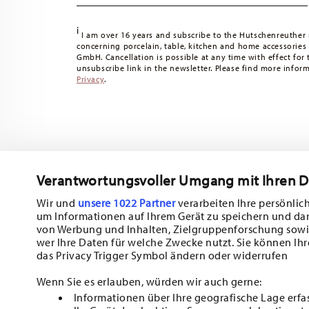
i
I am over 16 years and subscribe to the Hutschenreuther 
concerning porcelain, table, kitchen and home accessories
GmbH. Cancellation is possible at any time with effect for 
unsubscribe link in the newsletter. Please find more infor
Privacy
.
Verantwortungsvoller Umgang mit Ihren 
Wir und
unsere 1022 Partner
verarbeiten Ihre persönlich
um Informationen auf Ihrem Gerät zu speichern und da
Subscribe to our newsletter and receive a 10% discount!
von Werbung und Inhalten, Zielgruppenforschung sowi
wer Ihre Daten für welche Zwecke nutzt. Sie können Ihr
Stay informed about news, trends, and sp
das Privacy Trigger Symbol ändern oder widerrufen
1
10% Coupon for your newsletter registration
Wenn Sie es erlauben, würden wir auch gerne:
Informationen über Ihre geografische Lage erfa
Insert your email to register for the newsletters