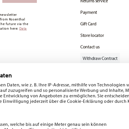
Returns service
Payment
newsletter
 from Rosenthal
Gift Card
the future via the
mation here:
Data
Store locator
Contact us
Withdraw Contract
Daten
en Daten, wie z. B. Ihre IP-Adresse, mithilfe von Technologien 
Follow us on
rauf zuzugreifen und so personalisierte Werbung und Inhalte,
e Entwicklung von Angeboten zu ermöglichen. Sie entscheiden
e Einwilligung jederzeit über die Cookie-Erklärung oder durch 
ecial offers.
DISCOVER ALL OUR BRANDS
ssen, welche bis auf einige Meter genau sein können
Beauty & functionality for your home
i