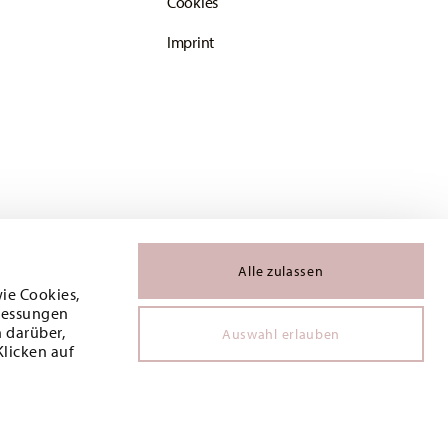
Cookies
Imprint
Alle zulassen
wie Cookies,
 Messungen
 darüber,
Auswahl erlauben
Klicken auf