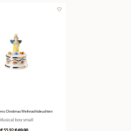
Items Christmas Weihnachtsleuchten
Musical box small
Price reduced from
to
€ 55,92
€ 69,90