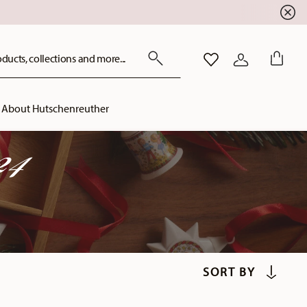
ducts, collections and more...
WISHLIST
LOGIN
About Hutschenreuther
24