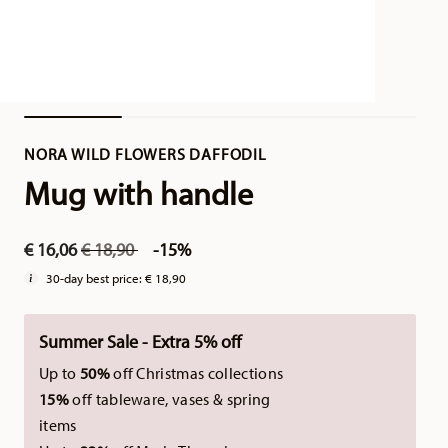
NORA WILD FLOWERS DAFFODIL
Mug with handle
Price reduced from
to
€ 16,06
€ 18,90
-15%
30-day best price:
€ 18,90
Summer Sale - Extra 5% off
Up to
50%
off Christmas collections
15%
off tableware, vases & spring
items