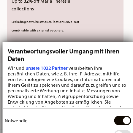
Up to
32%
off Maria Theresia
collections
Excluding new Christmas collections 2026. Not
combinable with external vouchers.
Verantwortungsvoller Umgang mit Ihren
DELIVERED IN 5-7 WORKING DAYS
Daten
Wir und
unsere 1022 Partner
verarbeiten Ihre
DESCRIPTION
persönlichen Daten, wie z. B. Ihre IP-Adresse, mithilfe
von Technologien wie Cookies, um Informationen auf
Ihrem Gerät zu speichern und darauf zuzugreifen und so
personalisierte Werbung und Inhalte, Messungen von
Hutschenreuther Nora Wild Flowers Osterglocke Mug -
Werbung und Inhalten, Zielgruppenforschung sowie
Entwicklung von Angeboten zu ermöglichen. Sie
Conical - Ø 8,8 cm - h 11,5 cm - 0,400 l, Bone China
entscheiden darüber, wer Ihre Daten für welche Zwecke
Multicolor
nutzt. Sie können Ihre Einwilligung jederzeit über die
Einwilligungsauswahl
Cookie-Erklärung oder durch Klicken auf das Privacy
Notwendig
Trigger Symbol ändern oder widerrufen