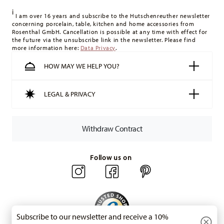
delivery costs
here
.
i
United Kingdom:
For deliveries to the United Kingdom, the
I am over 16 years and subscribe to the Hutschenreuther newsletter
concerning porcelain, table, kitchen and home accessories from
minimum order value is £135, and delivery is free of charge.
Rosenthal GmbH. Cancellation is possible at any time with effect for
Switzerland:
delivery is free of charge for orders over 49,90
the future via the unsubscribe link in the newsletter. Please find
more information here:
Data Privacy
.
CHF. If the value of your purchase is less than 49,90 CHF,
delivery charges are 36,90 CHF.
HOW MAY WE HELP YOU?
Tracking:
You will receive a tracking code by e-mail as soon
as your parcel is dispatched.
LEGAL & PRIVACY
Delivery time:
3-5 working days for delivery within Germany
for items in stock. You can view delivery times to other
countries
here
.
Withdraw Contract
Returns:
For returns, please use our
returns service
.
Follow us on
Subscribe to our newsletter and receive a 10%