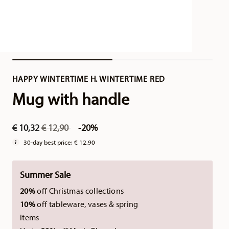
HAPPY WINTERTIME H. WINTERTIME RED
Mug with handle
Price reduced from
to
€ 10,32
€ 12,90
-20%
30-day best price:
€ 12,90
Summer Sale
20%
off Christmas collections
10%
off tableware, vases & spring
items