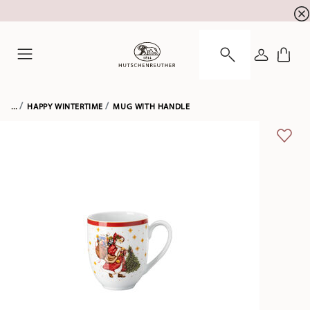
newsletter registration
10 % discount for your
!
LOGIN
Menu
...
HAPPY WINTERTIME
MUG WITH HANDLE
ADD 