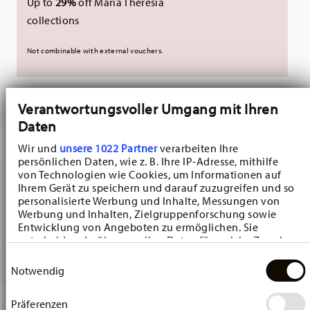
Up to
29%
off Maria Theresia
collections
Not combinable with external vouchers.
DELIVERED IN 5-7 WORKING DAYS
Verantwortungsvoller Umgang mit Ihren
Daten
DESCRIPTION
Wir und
unsere 1022 Partner
verarbeiten Ihre
persönlichen Daten, wie z. B. Ihre IP-Adresse, mithilfe
von Technologien wie Cookies, um Informationen auf
Ihrem Gerät zu speichern und darauf zuzugreifen und so
Hutschenreuther Happy Wintertime H. Wintertime Red
personalisierte Werbung und Inhalte, Messungen von
Werbung und Inhalten, Zielgruppenforschung sowie
Mug - Round - Ø 12,3 cm - h 10,7 cm - 0,400 l, Porcelain
Entwicklung von Angeboten zu ermöglichen. Sie
entscheiden darüber, wer Ihre Daten für welche Zwecke
Multicolor
nutzt. Sie können Ihre Einwilligung jederzeit über die
Einwilligungsauswahl
Cookie-Erklärung oder durch Klicken auf das Privacy
Notwendig
Trigger Symbol ändern oder widerrufen
DETAILS
Präferenzen
Wenn Sie es erlauben, würden wir auch gerne: