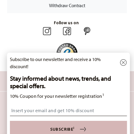
countries
here
.
Withdraw Contract
Returns:
For returns, please use our
returns service
.
Follow us on
Subscribe to our newsletter and receive a 10%
discount!
Stay informed about news, trends, and
DISCOVER ALL OUR BRANDS
Beauty & functionality for your home
special offers.
1
10% Coupon for your newsletter registration
HOMEPAGE
GENERAL TERMS AND CONDITIONS
PRIVACY POLICY
Insert your email to register for the newsletters
IMPRINT
CHANGE COOKIE CONSENT
*
ALL PRICES INCL. VAT AND PLUS
SHIPPING COSTS.
1
i
THE CODE CAN BE ENTERED DIRECTLY DURING THE ORDER PROCESS. THE VOUCHER
SUBSCRIBE
CAN NOT BE COMBINED WITH OTHER VOUCHERS OR DISCOUNTS. IT IS NOT BILLABLE