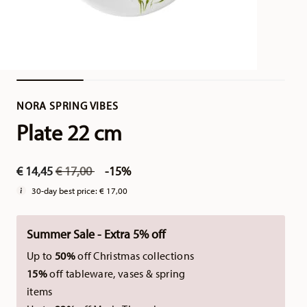
NORA SPRING VIBES
Plate 22 cm
Price reduced from
to
€ 14,45
€ 17,00
-15%
30-day best price:
€ 17,00
Summer Sale - Extra 5% off
Up to
50%
off Christmas collections
15%
off tableware, vases & spring
items