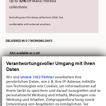
Up to
32%
off Maria Theresia
collections
Excluding new Christmas collections 2026. Not
combinable with external vouchers.
DELIVERED IN 5-7 WORKING DAYS
Also available as a set
Verantwortungsvoller Umgang mit Ihren
Nora
Easter Breakfast Set for
Daten
2 , 8-piece set
VIEW
Wir und
unsere 1022 Partner
verarbeiten Ihre
Price reduced from
to
€ 89,25
€ 139,40
persönlichen Daten, wie z. B. Ihre IP-Adresse, mithilfe
-25%
von Technologien wie Cookies, um Informationen auf
Ihrem Gerät zu speichern und darauf zuzugreifen und so
personalisierte Werbung und Inhalte, Messungen von
Werbung und Inhalten, Zielgruppenforschung sowie
Entwicklung von Angeboten zu ermöglichen. Sie