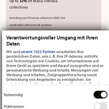
Up to
32%
off Maria Theresia
collections
Excluding new Christmas collections 2026. Not
combinable with external vouchers.
Verantwortungsvoller Umgang mit Ihren
DELIVERED IN 5-7 WORKING DAYS
Daten
Wir und
unsere 1022 Partner
verarbeiten Ihre
persönlichen Daten, wie z. B. Ihre IP-Adresse, mithilfe
DESCRIPTION
von Technologien wie Cookies, um Informationen auf
Ihrem Gerät zu speichern und darauf zuzugreifen und so
personalisierte Werbung und Inhalte, Messungen von
Werbung und Inhalten, Zielgruppenforschung sowie
Hutschenreuther Nora Spring Vibes Platter - Square -
Entwicklung von Angeboten zu ermöglichen. Sie
entscheiden darüber, wer Ihre Daten für welche Zwecke
23,0 cm x 23,0 cm - h 1,7 cm, Bone China Multicolor
nutzt. Sie können Ihre Einwilligung jederzeit über die
Einwilligungsauswahl
Cookie-Erklärung oder durch Klicken auf das Privacy
Notwendig
Trigger Symbol ändern oder widerrufen
DETAILS
Präferenzen
Wenn Sie es erlauben, würden wir auch gerne: