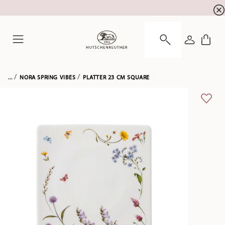
Summer SALE! Get EXTRA 5% OFF and save up to 
☀️
LOGIN
Menu
...
NORA SPRING VIBES
PLATTER 23 CM SQUARE
ADD 