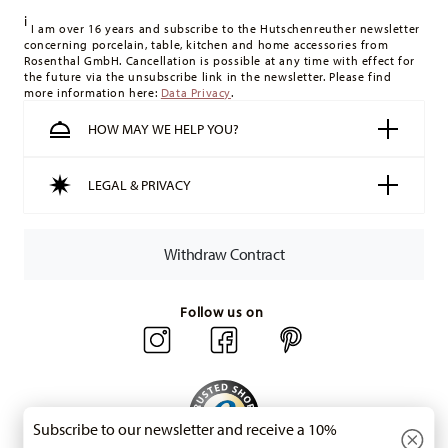
delivery costs
here
.
i
United Kingdom:
For deliveries to the United Kingdom, the
I am over 16 years and subscribe to the Hutschenreuther newsletter
concerning porcelain, table, kitchen and home accessories from
minimum order value is £135, and delivery is free of charge.
Rosenthal GmbH. Cancellation is possible at any time with effect for
Switzerland:
delivery is free of charge for orders over 49,90
the future via the unsubscribe link in the newsletter. Please find
more information here:
Data Privacy
.
CHF. If the value of your purchase is less than 49,90 CHF,
delivery charges are 36,90 CHF.
HOW MAY WE HELP YOU?
Tracking:
You will receive a tracking code by e-mail as soon
as your parcel is dispatched.
LEGAL & PRIVACY
Delivery time:
3-5 working days for delivery within Germany
for items in stock. You can view delivery times to other
countries
here
.
Withdraw Contract
Returns:
For returns, please use our
returns service
.
Follow us on
Subscribe to our newsletter and receive a 10%