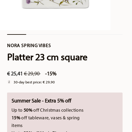
NORA SPRING VIBES
Platter 23 cm square
Price reduced from
to
€ 25,41
€ 29,90
-15%
30-day best price:
€ 29,90
Summer Sale - Extra 5% off
Up to
50%
off Christmas collections
15%
off tableware, vases & spring
items