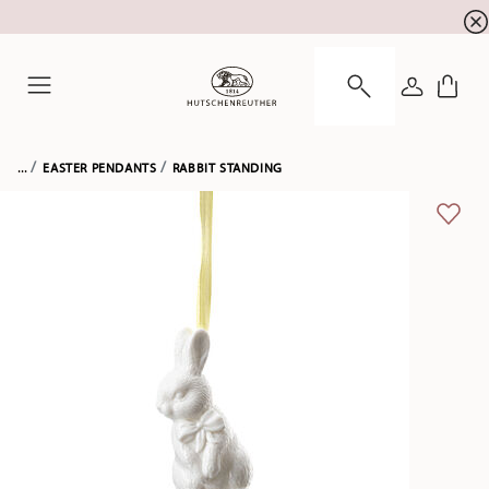
newsletter registration
10 % discount for your
!
LOGIN
Menu
...
EASTER PENDANTS
RABBIT STANDING
ADD 