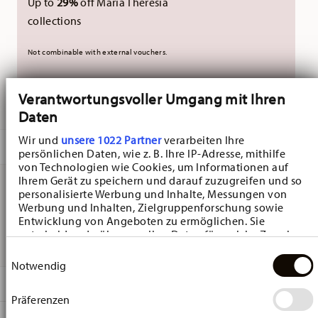
Up to
29%
off Maria Theresia
collections
Not combinable with external vouchers.
Verantwortungsvoller Umgang mit Ihren
DELIVERED IN 5-7 WORKING DAYS
Daten
Wir und
unsere 1022 Partner
verarbeiten Ihre
DESCRIPTION
persönlichen Daten, wie z. B. Ihre IP-Adresse, mithilfe
von Technologien wie Cookies, um Informationen auf
Ihrem Gerät zu speichern und darauf zuzugreifen und so
personalisierte Werbung und Inhalte, Messungen von
Hutschenreuther Osteranhänger Weiss Pendant - Ø 3,5
Werbung und Inhalten, Zielgruppenforschung sowie
Entwicklung von Angeboten zu ermöglichen. Sie
cm - h 7,0 cm, Porcelain Multicolor
entscheiden darüber, wer Ihre Daten für welche Zwecke
nutzt. Sie können Ihre Einwilligung jederzeit über die
Einwilligungsauswahl
Cookie-Erklärung oder durch Klicken auf das Privacy
Notwendig
Trigger Symbol ändern oder widerrufen
DETAILS
Präferenzen
Wenn Sie es erlauben, würden wir auch gerne:
Hutschenreuther
Informationen über Ihre geografische Lage