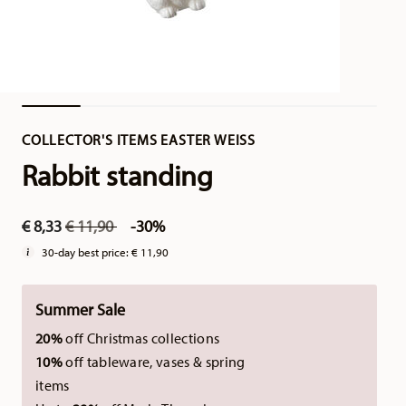
COLLECTOR'S ITEMS EASTER WEISS
Rabbit standing
Price reduced from
to
€ 8,33
€ 11,90
-30%
30-day best price:
€ 11,90
Summer Sale
20%
off Christmas collections
10%
off tableware, vases & spring
items