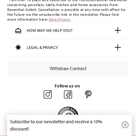
concerning porcelain, table, kitchen and home accessories from
minimum order value is £135, and delivery is free of charge.
Rosenthal GmbH. Cancellation is possible at any time with effect for
Switzerland:
delivery is free of charge for orders over 49,90
the future via the unsubscribe link in the newsletter. Please find
more information here:
Data Privacy
.
CHF. If the value of your purchase is less than 49,90 CHF,
delivery charges are 36,90 CHF.
HOW MAY WE HELP YOU?
Tracking:
You will receive a tracking code by e-mail as soon
as your parcel is dispatched.
LEGAL & PRIVACY
Delivery time:
3-5 working days for delivery within Germany
for items in stock. You can view delivery times to other
countries
here
.
Withdraw Contract
Returns:
For returns, please use our
returns service
.
Follow us on
Subscribe to our newsletter and receive a 10%
discount!