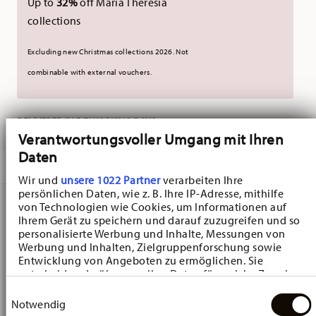
Up to
32%
off Maria Theresia
collections
Excluding new Christmas collections 2026. Not
combinable with external vouchers.
DELIVERED IN 5-7 WORKING DAYS
Verantwortungsvoller Umgang mit Ihren
Daten
DESCRIPTION
Wir und
unsere 1022 Partner
verarbeiten Ihre
persönlichen Daten, wie z. B. Ihre IP-Adresse, mithilfe
von Technologien wie Cookies, um Informationen auf
Ihrem Gerät zu speichern und darauf zuzugreifen und so
Hutschenreuther Baronesse Estelle Blue Breakfast plate -
personalisierte Werbung und Inhalte, Messungen von
Round - Ø 21,1 cm - h 2,2 cm, Porcelain Light Blue
Werbung und Inhalten, Zielgruppenforschung sowie
Entwicklung von Angeboten zu ermöglichen. Sie
entscheiden darüber, wer Ihre Daten für welche Zwecke
Baronesse - Hutschenreuther: creating a romantic mood
nutzt. Sie können Ihre Einwilligung jederzeit über die
Einwilligungsauswahl
Cookie-Erklärung oder durch Klicken auf das Privacy
Notwendig
Baronesse - Hutschenreuther: creating a romantic mood
Trigger Symbol ändern oder widerrufen