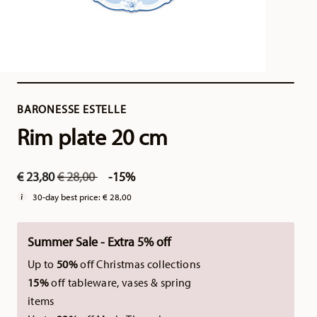
BARONESSE ESTELLE
Rim plate 20 cm
Price reduced from
to
€ 23,80
€ 28,00
-15%
30-day best price:
€ 28,00
Summer Sale - Extra 5% off
Up to
50%
off Christmas collections
15%
off tableware, vases & spring
items