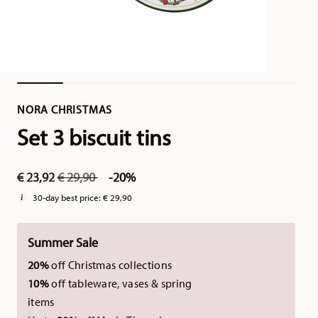
NORA CHRISTMAS
Set 3 biscuit tins
Price reduced from
to
€ 23,92
€ 29,90
-20%
30-day best price:
€ 29,90
Summer Sale
20%
off Christmas collections
10%
off tableware, vases & spring
items