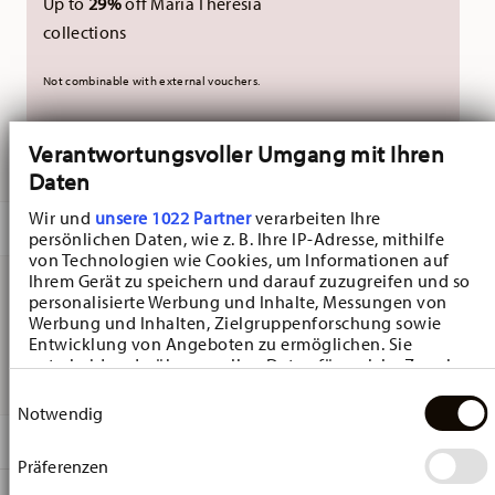
Up to
29%
off Maria Theresia
collections
Not combinable with external vouchers.
Verantwortungsvoller Umgang mit Ihren
DELIVERED IN 5-7 WORKING DAYS
Daten
Wir und
unsere 1022 Partner
verarbeiten Ihre
DESCRIPTION
persönlichen Daten, wie z. B. Ihre IP-Adresse, mithilfe
von Technologien wie Cookies, um Informationen auf
Ihrem Gerät zu speichern und darauf zuzugreifen und so
personalisierte Werbung und Inhalte, Messungen von
Hutschenreuther Nora Christmas Box - Round - 24,3 cm x
Werbung und Inhalten, Zielgruppenforschung sowie
Entwicklung von Angeboten zu ermöglichen. Sie
24,4 cm - h 13,3 cm, Tinplate Green
entscheiden darüber, wer Ihre Daten für welche Zwecke
nutzt. Sie können Ihre Einwilligung jederzeit über die
Einwilligungsauswahl
Cookie-Erklärung oder durch Klicken auf das Privacy
Notwendig
Trigger Symbol ändern oder widerrufen
DETAILS
Präferenzen
Wenn Sie es erlauben, würden wir auch gerne:
Hutschenreuther
Informationen über Ihre geografische Lage