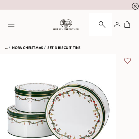
newsletter registration
10 % discount for your
!
LOGIN
Menu
...
NORA CHRISTMAS
SET 3 BISCUIT TINS
ADD 