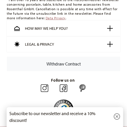
concerning porcelain, table, kitchen and home accessories from
minimum order value is £135, and delivery is free of charge.
Rosenthal GmbH. Cancellation is possible at any time with effect for
Switzerland:
delivery is free of charge for orders over 49,90
the future via the unsubscribe link in the newsletter. Please find
more information here:
Data Privacy
.
CHF. If the value of your purchase is less than 49,90 CHF,
delivery charges are 36,90 CHF.
HOW MAY WE HELP YOU?
Tracking:
You will receive a tracking code by e-mail as soon
as your parcel is dispatched.
LEGAL & PRIVACY
Delivery time:
3-5 working days for delivery within Germany
for items in stock. You can view delivery times to other
countries
here
.
Withdraw Contract
Returns:
For returns, please use our
returns service
.
Follow us on
Subscribe to our newsletter and receive a 10%
discount!