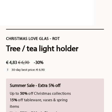
CHRISTMAS LOVE GLAS - ROT
Tree / tea light holder
Price reduced from
to
€ 4,83
€ 6,90
-30%
30-day best price:
€ 6,90
Summer Sale - Extra 5% off
Up to
50%
off Christmas collections
15%
off tableware, vases & spring
items