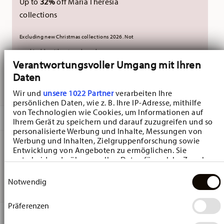
Up to
32%
off Maria Theresia
collections
Excluding new Christmas collections 2026. Not
combinable with external vouchers.
Verantwortungsvoller Umgang mit Ihren
Daten
DELIVERED IN 5-7 WORKING DAYS
Wir und
unsere 1022 Partner
verarbeiten Ihre
persönlichen Daten, wie z. B. Ihre IP-Adresse, mithilfe
von Technologien wie Cookies, um Informationen auf
DESCRIPTION
Ihrem Gerät zu speichern und darauf zuzugreifen und so
personalisierte Werbung und Inhalte, Messungen von
Werbung und Inhalten, Zielgruppenforschung sowie
Entwicklung von Angeboten zu ermöglichen. Sie
Hutschenreuther Christmas Love Glas - rot Table light - Ø
entscheiden darüber, wer Ihre Daten für welche Zwecke
nutzt. Sie können Ihre Einwilligung jederzeit über die
Einwilligungsauswahl
6,9 cm - h 5,0 cm, Glass Red
Cookie-Erklärung oder durch Klicken auf das Privacy
Notwendig
Trigger Symbol ändern oder widerrufen
Präferenzen
Wenn Sie es erlauben, würden wir auch gerne:
DETAILS
Informationen über Ihre geografische Lage