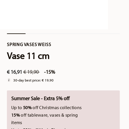
SPRING VASES WEISS
Vase 11 cm
Price reduced from
to
€ 16,91
€ 19,90
-15%
30-day best price:
€ 19,90
Summer Sale - Extra 5% off
Up to
50%
off Christmas collections
15%
off tableware, vases & spring
items