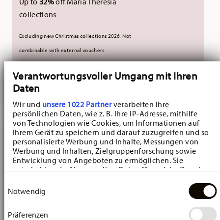
Up to
32%
off Maria Theresia
collections
Excluding new Christmas collections 2026. Not
combinable with external vouchers.
Verantwortungsvoller Umgang mit Ihren
DELIVERED IN 5-7 WORKING DAYS
Daten
Wir und
unsere 1022 Partner
verarbeiten Ihre
persönlichen Daten, wie z. B. Ihre IP-Adresse, mithilfe
DESCRIPTION
von Technologien wie Cookies, um Informationen auf
Ihrem Gerät zu speichern und darauf zuzugreifen und so
personalisierte Werbung und Inhalte, Messungen von
Werbung und Inhalten, Zielgruppenforschung sowie
Hutschenreuther Hasen-Vase Weiss Vase - Ø 10,9 cm - h
Entwicklung von Angeboten zu ermöglichen. Sie
entscheiden darüber, wer Ihre Daten für welche Zwecke
13,2 cm, Porcelain White
nutzt. Sie können Ihre Einwilligung jederzeit über die
Einwilligungsauswahl
Cookie-Erklärung oder durch Klicken auf das Privacy
Notwendig
Trigger Symbol ändern oder widerrufen
DETAILS
Präferenzen
Wenn Sie es erlauben, würden wir auch gerne: