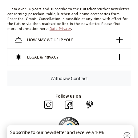
delivery costs
here
.
i
United Kingdom:
For deliveries to the United Kingdom, the
I am over 16 years and subscribe to the Hutschenreuther newsletter
concerning porcelain, table, kitchen and home accessories from
minimum order value is £135, and delivery is free of charge.
Rosenthal GmbH. Cancellation is possible at any time with effect for
Switzerland:
delivery is free of charge for orders over 49,90
the future via the unsubscribe link in the newsletter. Please find
more information here:
Data Privacy
.
CHF. If the value of your purchase is less than 49,90 CHF,
delivery charges are 36,90 CHF.
HOW MAY WE HELP YOU?
Tracking:
You will receive a tracking code by e-mail as soon
as your parcel is dispatched.
LEGAL & PRIVACY
Delivery time:
3-5 working days for delivery within Germany
for items in stock. You can view delivery times to other
countries
here
.
Withdraw Contract
Returns:
For returns, please use our
returns service
.
Follow us on
Subscribe to our newsletter and receive a 10%