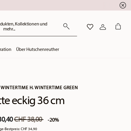
dukten, Kollektionen und
mehr...
WISHLIST
ANMELDEN
ration
Über Hutschenreuther
 WINTERTIME H. WINTERTIME GREEN
tte eckig 36 cm
Price reduced from
to
30,40
CHF 38,00
-20%
ge-Bestpreis:
CHF 34,90