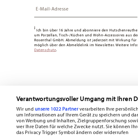
Insert your email to register for the newsletters
Schweiz:
Lieferungen in die Schweiz sind ab 49,90 CHF 
49,90 CHF liegen die Versandkosten bei 36,90 CHF.
Tracking:
Sie erhalten per E-Mail einen Trackingcode, sob
i
Lieferzeit innerhalb Deutschlands:
3-5 Werktage für vorr
Ich bin über 16 Jahre und abonniere den Hutschenreuthe
um Porzellan, Tisch-/Küchen und Wohn-Accessoires aus d
andere Länder
hier einsehen
.
Rosenthal GmbH. Abmeldung ist jederzeit mit Wirkung für
Retouren:
Für Retouren nutzen Sie bitte unseren
Retour
möglich über den Abmeldelink im Newsletter. Weitere Infos
Datenschutz
.
Verantwortungsvoller Umgang mit Ihren 
Abonnieren Sie unseren Newsletter und erhalten Sie einen Ra
10%!
Wir und
unsere 1022 Partner
verarbeiten Ihre persönlich
um Informationen auf Ihrem Gerät zu speichern und da
Halten Sie sich über Neuigkeiten, Trends
von Werbung und Inhalten, Zielgruppenforschung sowi
wer Ihre Daten für welche Zwecke nutzt. Sie können Ihr
Sonderangebote auf dem Laufenden.
das Privacy Trigger Symbol ändern oder widerrufen