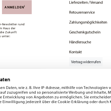
Lieferzeiten / Versand
versandkostenfrei. Unter einem Bestellwert von
i
ANMELDEN
Retourenservice
ald Ihr Paket auf die Reise geht.
Zahlungsmöglichkeiten
ätige Artikel. Sie können die Lieferzeiten in
r-Newsletter rund
em Haus der
Geschenkgutschein
 die Zukunft
enservice
.
 unter:
Händlersuche
Kontakt
Vertrag widerrufen
Daten
batt im Wert von
Folgen Sie uns auf
en Daten, wie z. B. Ihre IP-Adresse, mithilfe von Technologien 
rauf zuzugreifen und so personalisierte Werbung und Inhalte,
 und
e Entwicklung von Angeboten zu ermöglichen. Sie entscheiden
e Einwilligung jederzeit über die Cookie-Erklärung oder durch 