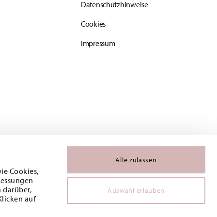
Datenschutzhinweise
Cookies
Impressum
Alle zulassen
wie Cookies,
 Messungen
 darüber,
Auswahl erlauben
Klicken auf