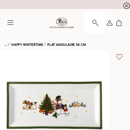
SOLDES D'ÉTÉ ! Profitez de 5 % de remise suppl
☀️
CONNEXI
Menu
...
HAPPY WINTERTIME
PLAT ANGULAIRE 36 CM
LIST