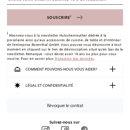
alimentaire
s'appliquent. Pour les livraisons en France, ceux-ci s'élèvent
à 12,90 €. Pour tous les autres pays, vous pouvez consulter
i
SOUSCRIRE
les frais de livraison
ici
.
Royaume-Uni :
Pour les livraisons au Royaume-Uni, le
i
montant minimum de commande est de 135 £. La livraison
Abonnez-vous à la newsletter Hutschenreuther dédiée à la
porcelaine ainsi qu’aux accessoires de cuisine, de table et d’intérieur
est offerte.
de l’entreprise Rosenthal GmbH. Vous pouvez vous désinscrire à tout
Suisse :
Les livraisons en Suisse sont gratuites à partir de
moment en cliquant sur le lien de désinscription situé qu’en bas de la
newsletter. Remarque : vous devez avoir 16 ans ou plus pour vous
49,90 CHF. Pour toute commande inférieure à 49,90 CHF, les
inscrire. Pour en savoir plus:
Protection des données
.
frais de livraison s'élèvent à 36,90 CHF.
Suivi :
Vous recevrez un code de suivi par e-mail dès que
COMMENT POUVONS-NOUS VOUS AIDER?
votre colis aura été expédié.
Délai de livraison en France :
5-7 jours ouvrables pour les
LÉGAL ET CONFIDENTIALITÉ
articles en stock. Vous pouvez consulter les délais de
livraison vers d'autres pays
ici
.
Retours :
Pour les retours, veuillez utiliser notre
service de
Révoquer le contrat
retour
.
Suivez-nous sur