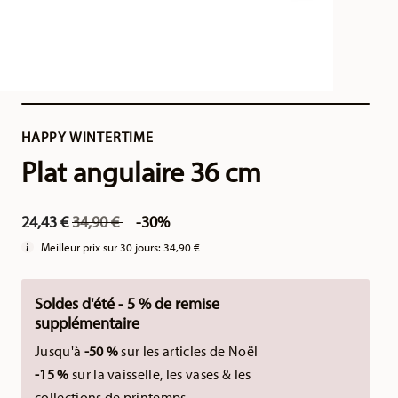
HAPPY WINTERTIME
Plat angulaire 36 cm
Price reduced from
to
24,43 €
34,90 €
-30%
Meilleur prix sur 30 jours:
34,90 €
Soldes d'été - 5 % de remise
supplémentaire
Jusqu'à
-50 %
sur les articles de Noël
-15 %
sur la vaisselle, les vases & les
collections de printemps