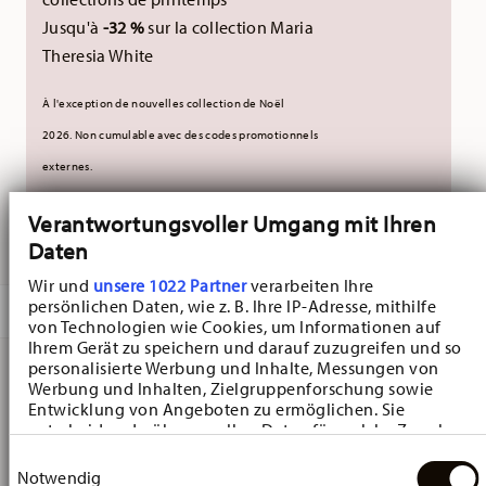
Jusqu'à
-32 %
sur la collection Maria
Theresia White
À l'exception de nouvelles collection de Noël
2026.
Non cumulable avec des codes promotionnels
externes.
Verantwortungsvoller Umgang mit Ihren
LIVRÉ EN 5-7 JOURS OUVRABLES
Daten
Wir und
unsere 1022 Partner
verarbeiten Ihre
persönlichen Daten, wie z. B. Ihre IP-Adresse, mithilfe
DESCRIPTION
von Technologien wie Cookies, um Informationen auf
Ihrem Gerät zu speichern und darauf zuzugreifen und so
personalisierte Werbung und Inhalte, Messungen von
Werbung und Inhalten, Zielgruppenforschung sowie
Hutschenreuther Happy Wintertime H. Wintertime Green
Entwicklung von Angeboten zu ermöglichen. Sie
entscheiden darüber, wer Ihre Daten für welche Zwecke
Platter - Rectangulaire - Ø 36,1 cm - h 2,4 cm, Porcelaine
nutzt. Sie können Ihre Einwilligung jederzeit über die
Einwilligungsauswahl
Cookie-Erklärung oder durch Klicken auf das Privacy
Notwendig