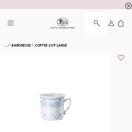
newsletter registration
10 % discount for your
!
LOGIN
Menu
...
BARONESSE
COFFEE CUP LARGE
ADD 