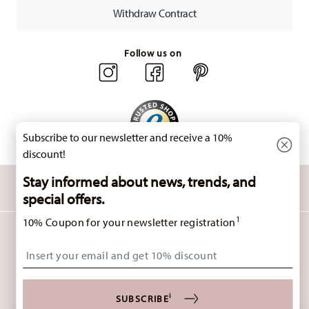
countries
here
.
Withdraw Contract
Returns:
For returns, please use our
returns service
.
Follow us on
Subscribe to our newsletter and receive a 10%
discount!
Stay informed about news, trends, and
DISCOVER ALL OUR BRANDS
Beauty & functionality for your home
special offers.
1
10% Coupon for your newsletter registration
HOMEPAGE
GENERAL TERMS AND CONDITIONS
PRIVACY POLICY
Insert your email to register for the newsletters
IMPRINT
CHANGE COOKIE CONSENT
*
ALL PRICES INCL. VAT AND PLUS
SHIPPING COSTS.
1
i
THE CODE CAN BE ENTERED DIRECTLY DURING THE ORDER PROCESS. THE VOUCHER
SUBSCRIBE
CAN NOT BE COMBINED WITH OTHER VOUCHERS OR DISCOUNTS. IT IS NOT BILLABLE