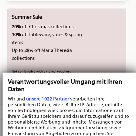
Summer Sale
20%
off Christmas collections
10%
off tableware, vases & spring
items
Up to
29%
off Maria Theresia
collections
Not combinable with external vouchers.
Verantwortungsvoller Umgang mit Ihren
Daten
DELIVERED IN 5-7 WORKING DAYS
Wir und
unsere 1022 Partner
verarbeiten Ihre
persönlichen Daten, wie z. B. Ihre IP-Adresse, mithilfe
von Technologien wie Cookies, um Informationen auf
DESCRIPTION
Ihrem Gerät zu speichern und darauf zuzugreifen und so
personalisierte Werbung und Inhalte, Messungen von
Werbung und Inhalten, Zielgruppenforschung sowie
Entwicklung von Angeboten zu ermöglichen. Sie