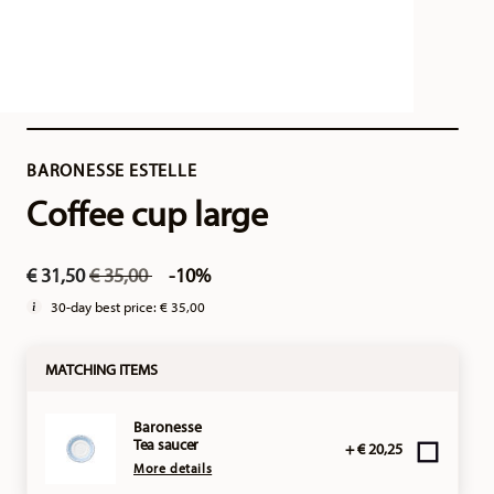
BARONESSE ESTELLE
Coffee cup large
Price reduced from
to
€ 31,50
€ 35,00
-10%
30-day best price:
€ 35,00
MATCHING ITEMS
Baronesse
Tea saucer
+ € 20,25
More details