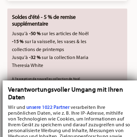
Soldes d'été - 5 % de remise
supplémentaire
Jusqu'à
-50 %
sur les articles de Noël
-15 %
sur la vaisselle, les vases & les
collections de printemps
Jusqu'à
-32 %
sur la collection Maria
Theresia White
À l'exception de nouvelles collection de Noël
2026.
Non cumulable avec des codes promotionnels
Verantwortungsvoller Umgang mit Ihren
Daten
externes.
Wir und
unsere 1022 Partner
verarbeiten Ihre
persönlichen Daten, wie z. B. Ihre IP-Adresse, mithilfe
LIVRÉ EN 5-7 JOURS OUVRABLES
von Technologien wie Cookies, um Informationen auf
Ihrem Gerät zu speichern und darauf zuzugreifen und so
personalisierte Werbung und Inhalte, Messungen von
Werbung und Inhalten, Zielgruppenforschung sowie