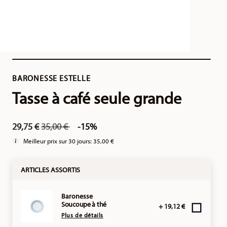
BARONESSE ESTELLE
Tasse à café seule grande
Price reduced from
to
29,75 €
35,00 €
-15%
Meilleur prix sur 30 jours:
35,00 €
ARTICLES ASSORTIS
Baronesse
Soucoupe à thé
+ 19,12 €
Plus de détails