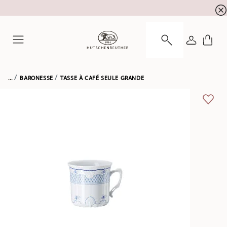
SOLDES D'ÉTÉ ! Profitez de 5 % de remise suppl
☀️
CONNEXI
Menu
...
BARONESSE
TASSE À CAFÉ SEULE GRANDE
LIST