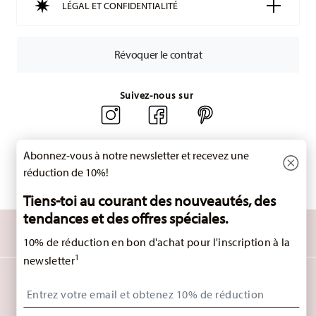
Délai de livraison en France :
5-7 jours ouvrables pour les
LÉGAL ET CONFIDENTIALITÉ
articles en stock. Vous pouvez consulter les délais de
livraison vers d'autres pays
ici
.
Retours :
Pour les retours, veuillez utiliser notre
service de
Révoquer le contrat
retour
.
Suivez-nous sur
Abonnez-vous à notre newsletter et recevez une
réduction de 10%!
Tiens-toi au courant des nouveautés, des
tendances et des offres spéciales.
DÉCOUVREZ TOUTES NOS MARQUES
Beauté et fonctionnalité pour votre maison
10% de réduction en bon d'achat pour l'inscription à la
1
newsletter
HOMEPAGE
CGV
PROTECTION DES DONNÉES
MENTIONS LÉGALES
Insert your email to register for the newsletters
MODIFIER LE CONSENTEMENT AUX COOKIES
*