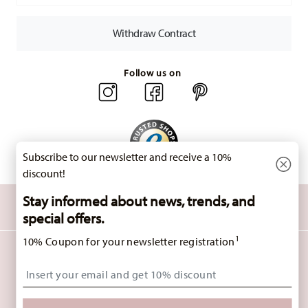
for items in stock. You can view delivery times to other
countries
here
.
Withdraw Contract
Returns:
For returns, please use our
returns service
.
Follow us on
Subscribe to our newsletter and receive a 10%
discount!
Stay informed about news, trends, and
DISCOVER ALL OUR BRANDS
Beauty & functionality for your home
special offers.
1
10% Coupon for your newsletter registration
HOMEPAGE
GENERAL TERMS AND CONDITIONS
PRIVACY POLICY
Insert your email to register for the newsletters
IMPRINT
CHANGE COOKIE CONSENT
*
ALL PRICES INCL. VAT AND PLUS
SHIPPING COSTS.