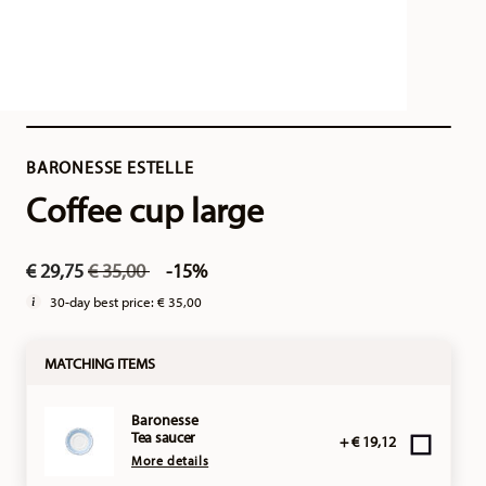
BARONESSE ESTELLE
Coffee cup large
Price reduced from
to
€ 29,75
€ 35,00
-15%
30-day best price:
€ 35,00
MATCHING ITEMS
Baronesse
Tea saucer
+ € 19,12
More details