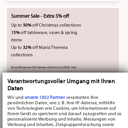
Summer Sale - Extra 5% off
Up to
50%
off Christmas collections
15%
off tableware, vases & spring
items
Up to
32%
off Maria Theresia
collections
Excluding new Christmas collections 2026. Not
combinable with external vouchers.
Verantwortungsvoller Umgang mit Ihren
Daten
DELIVERED IN 3-5 WORKING DAYS
Wir und
unsere 1022 Partner
verarbeiten Ihre
persönlichen Daten, wie z. B. Ihre IP-Adresse, mithilfe
von Technologien wie Cookies, um Informationen auf
Ihrem Gerät zu speichern und darauf zuzugreifen und so
DESCRIPTION
personalisierte Werbung und Inhalte, Messungen von
Werbung und Inhalten, Zielgruppenforschung sowie