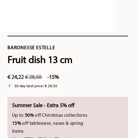
BARONESSE ESTELLE
Fruit dish 13 cm
Price reduced from
to
€ 24,22
€ 28,50
-15%
30-day best price:
€ 28,50
Summer Sale - Extra 5% off
Up to
50%
off Christmas collections
15%
off tableware, vases & spring
items