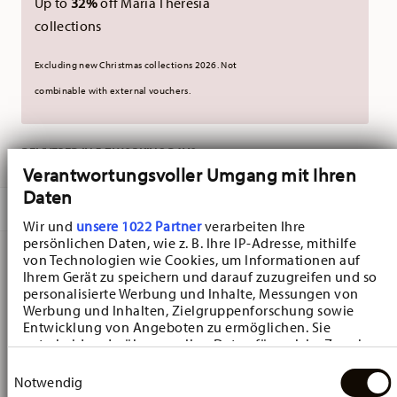
Up to
32%
off Maria Theresia
collections
Excluding new Christmas collections 2026. Not
combinable with external vouchers.
DELIVERED IN 5-7 WORKING DAYS
Verantwortungsvoller Umgang mit Ihren
Daten
DESCRIPTION
Wir und
unsere 1022 Partner
verarbeiten Ihre
persönlichen Daten, wie z. B. Ihre IP-Adresse, mithilfe
von Technologien wie Cookies, um Informationen auf
Ihrem Gerät zu speichern und darauf zuzugreifen und so
Hutschenreuther Baronesse Estelle Dessert bowl -
personalisierte Werbung und Inhalte, Messungen von
Cylindrical - Ø 12,6 cm - h 4,9 cm, Porcelain Light Blue
Werbung und Inhalten, Zielgruppenforschung sowie
Entwicklung von Angeboten zu ermöglichen. Sie
entscheiden darüber, wer Ihre Daten für welche Zwecke
Baronesse - Hutschenreuther: creating a romantic mood
nutzt. Sie können Ihre Einwilligung jederzeit über die
Einwilligungsauswahl
Cookie-Erklärung oder durch Klicken auf das Privacy
Notwendig
Baronesse - Hutschenreuther: creating a romantic mood
Trigger Symbol ändern oder widerrufen