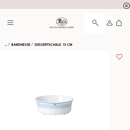
Newsletter-Anmeldung
10 % Rabatt für Ihre
!
ANMELDE
Menu
...
BARONESSE
DESSERTSCHALE 13 CM
ADD 