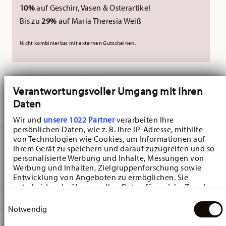
10%
auf Geschirr, Vasen & Osterartikel
Bis zu
29%
auf Maria Theresia Weiß
Nicht kombinierbar mit externen Gutscheinen.
GELIEFERT IN 3-5 WERKTAGEN
Verantwortungsvoller Umgang mit Ihren
Daten
BESCHREIBUNG
Wir und
unsere 1022 Partner
verarbeiten Ihre
persönlichen Daten, wie z. B. Ihre IP-Adresse, mithilfe
von Technologien wie Cookies, um Informationen auf
Ihrem Gerät zu speichern und darauf zuzugreifen und so
Hutschenreuther Baronesse Estelle Dessertschale -
personalisierte Werbung und Inhalte, Messungen von
Zylindrisch - Ø 12,6 cm - h 4,9 cm, Porzellan Light Blue
Werbung und Inhalten, Zielgruppenforschung sowie
Entwicklung von Angeboten zu ermöglichen. Sie
entscheiden darüber, wer Ihre Daten für welche Zwecke
Baronesse - Hutschenreuther: creating a romantic mood
nutzt. Sie können Ihre Einwilligung jederzeit über die
Einwilligungsauswahl
Cookie-Erklärung oder durch Klicken auf das Privacy
Notwendig
Trigger Symbol ändern oder widerrufen
DETAILS