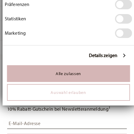
Präferenzen
Wenn Sie es erlauben, würden wir auch gerne:
Hutschenreuther
Informationen über Ihre geografische Lage
MA
ß
E
Baronesse
erfassen, welche bis auf einige Meter genau sein
Statistiken
können
Estelle
12,60 cm
PFLEGE- UND
Ihr Gerät durch aktives Scannen nach bestimmten
Porzellan
13,30 cm
Marketing
SICHERHEITSINFORMATIONEN
Merkmalen (Fingerprinting) identifizieren
Estelle
13,30 cm
Erfahren Sie mehr darüber, wie Ihre persönlichen Daten
02033-721224-10513
4,90 cm
verarbeitet werden, und legen Sie Ihre Präferenzen im
LIEFERUNG UND RÜCKSENDUNG
4011699690478
210 gr
Abschnitt Einzelheiten
fest.
Details zeigen
DE
0,00 cm
Services
Wir verwenden Cookies, um Inhalte und Anzeigen zu
Footer
1999
78 gr
personalisieren, Funktionen für soziale Medien anbieten
Alle zulassen
Zylindrisch
Lieferzeiten
Halten Sie sich über Neuigkeiten,
288 gr
zu können und die Zugriffe auf unsere Website zu
Spülmaschinenfest
Mikrowellengeeignet
analysieren. Außerdem geben wir Informationen zu Ihrer
1,6670 dm³
& Versand
Trends und Sonderangebote auf dem
Verwendung unserer Website an unsere Partner für
Laufenden.
Auswahl erlauben
soziale Medien, Werbung und Analysen weiter. Unsere
Versandkostenfrei ab 49,90 €:
Ab einem Warenkorbwert von
Partner führen diese Informationen möglicherweise mit
49,90 € ist die Lieferung in alle Lieferländer (ausgenommen
weiteren Daten zusammen, die Sie ihnen bereitgestellt
1
Lieferungen ins Vereinigte Königreich) kostenlos.
10% Rabatt-Gutschein bei Newsletteranmeldung
haben oder die sie im Rahmen Ihrer Nutzung der Dienste
gesammelt haben.
Lieferkosten unter 49,90 €:
Wenn der Wert Ihres Einkaufs
Lebensmittelkontakt sicher
Insert your email to register for the newsletters
weniger als 49,90 € beträgt, fallen Versandkosten an. Für
Deutschland betragen diese 4,90 €. Für alle anderen Länder