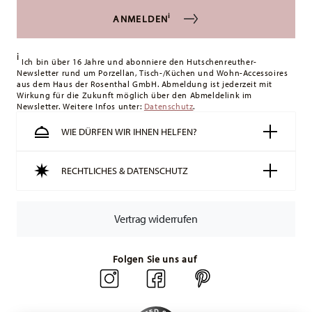
können Sie die Lieferkosten
hier einsehen
.
i
ANMELDEN
Vereinigtes Königreich:
Für Lieferungen ins Vereinigte
Königreich liegt der Mindestbestellwert bei £135, die
i
Lieferung erfolgt versandkostenfrei.
Ich bin über 16 Jahre und abonniere den Hutschenreuther-
Newsletter rund um Porzellan, Tisch-/Küchen und Wohn-Accessoires
Schweiz:
Lieferungen in die Schweiz sind ab 49,90 CHF
aus dem Haus der Rosenthal GmbH. Abmeldung ist jederzeit mit
versandkostenfrei. Unter einem Bestellwert von 49,90 CHF
Wirkung für die Zukunft möglich über den Abmeldelink im
Newsletter. Weitere Infos unter:
liegen die Versandkosten bei 36,90 CHF.
Datenschutz
.
Tracking:
Sie erhalten per E-Mail einen Trackingcode, sobald
WIE DÜRFEN WIR IHNEN HELFEN?
Ihr Paket auf die Reise geht.
Lieferzeit innerhalb Deutschlands:
3-5 Werktage für
RECHTLICHES & DATENSCHUTZ
vorrätige Artikel. Sie können die Lieferzeiten in andere
Länder
hier einsehen
.
Retouren:
Für Retouren nutzen Sie bitte
Vertrag widerrufen
unseren
Retourenservice
.
Folgen Sie uns auf