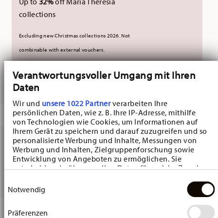
Up to
32%
off Maria Theresia
collections
Excluding new Christmas collections 2026. Not
combinable with external vouchers.
Verantwortungsvoller Umgang mit Ihren
DELIVERED IN 5-7 WORKING DAYS
Daten
Wir und
unsere 1022 Partner
verarbeiten Ihre
persönlichen Daten, wie z. B. Ihre IP-Adresse, mithilfe
DESCRIPTION
von Technologien wie Cookies, um Informationen auf
Ihrem Gerät zu speichern und darauf zuzugreifen und so
personalisierte Werbung und Inhalte, Messungen von
Werbung und Inhalten, Zielgruppenforschung sowie
Hutschenreuther Nora Spring Vibes Bowl - Round - Ø
Entwicklung von Angeboten zu ermöglichen. Sie
entscheiden darüber, wer Ihre Daten für welche Zwecke
20,4 cm - h 6,3 cm - 0,750 l, Bone China Multicolor
nutzt. Sie können Ihre Einwilligung jederzeit über die
Einwilligungsauswahl
Cookie-Erklärung oder durch Klicken auf das Privacy
Notwendig
Trigger Symbol ändern oder widerrufen
DETAILS
Präferenzen
Wenn Sie es erlauben, würden wir auch gerne: