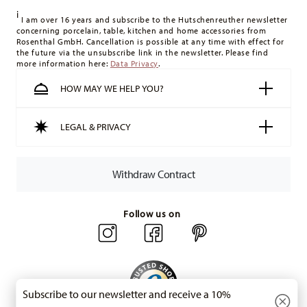
delivery costs
here
.
i
United Kingdom:
For deliveries to the United Kingdom, the
I am over 16 years and subscribe to the Hutschenreuther newsletter
concerning porcelain, table, kitchen and home accessories from
minimum order value is £135, and delivery is free of charge.
Rosenthal GmbH. Cancellation is possible at any time with effect for
Switzerland:
delivery is free of charge for orders over 49,90
the future via the unsubscribe link in the newsletter. Please find
more information here:
Data Privacy
.
CHF. If the value of your purchase is less than 49,90 CHF,
delivery charges are 36,90 CHF.
HOW MAY WE HELP YOU?
Tracking:
You will receive a tracking code by e-mail as soon
as your parcel is dispatched.
LEGAL & PRIVACY
Delivery time:
3-5 working days for delivery within Germany
for items in stock. You can view delivery times to other
countries
here
.
Withdraw Contract
Returns:
For returns, please use our
returns service
.
Follow us on
Subscribe to our newsletter and receive a 10%