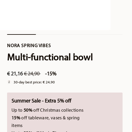
NORA SPRING VIBES
Multi-functional bowl
Price reduced from
to
€ 21,16
€ 24,90
-15%
30-day best price:
€ 24,90
Summer Sale - Extra 5% off
Up to
50%
off Christmas collections
15%
off tableware, vases & spring
items