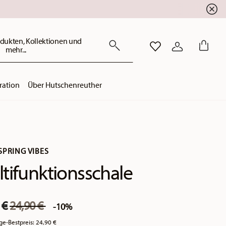
dukten, Kollektionen und
mehr...
WISHLIST
ANMELDEN
ration
Über Hutschenreuther
SPRING VIBES
tifunktionsschale
Price reduced from
to
 €
24,90 €
-10%
ge-Bestpreis:
24,90 €