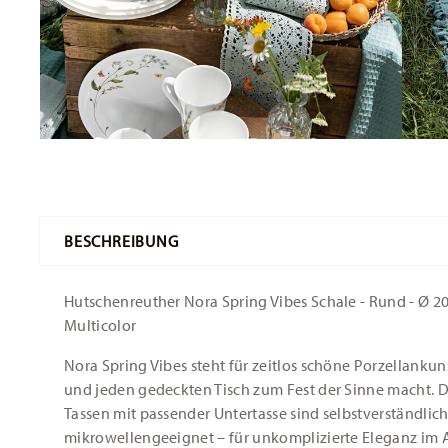
BESCHREIBUNG
Hutschenreuther Nora Spring Vibes Schale - Rund - Ø 20,
Multicolor
Nora Spring Vibes steht für zeitlos schöne Porzellankuns
und jeden gedeckten Tisch zum Fest der Sinne macht. D
Tassen mit passender Untertasse sind selbstverständli
mikrowellengeeignet – für unkomplizierte Eleganz im Al