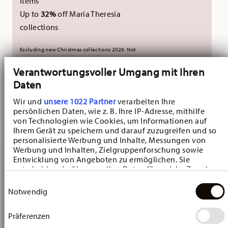
items
Up to
32%
off Maria Theresia
collections
Excluding new Christmas collections 2026. Not
combinable with external vouchers.
Verantwortungsvoller Umgang mit Ihren
Daten
DELIVERED IN 5-7 WORKING DAYS
Wir und
unsere 1022 Partner
verarbeiten Ihre
persönlichen Daten, wie z. B. Ihre IP-Adresse, mithilfe
von Technologien wie Cookies, um Informationen auf
Ihrem Gerät zu speichern und darauf zuzugreifen und so
DESCRIPTION
personalisierte Werbung und Inhalte, Messungen von
Werbung und Inhalten, Zielgruppenforschung sowie
Entwicklung von Angeboten zu ermöglichen. Sie
entscheiden darüber, wer Ihre Daten für welche Zwecke
Hutschenreuther Porzellan-Ei Das Ei 2025 Pendant -
nutzt. Sie können Ihre Einwilligung jederzeit über die
Einwilligungsauswahl
Cookie-Erklärung oder durch Klicken auf das Privacy
Oval - Ø 4,5 cm - h 6,8 cm, Porcelain Multicolor
Notwendig
Trigger Symbol ändern oder widerrufen
Präferenzen
Wenn Sie es erlauben, würden wir auch gerne: