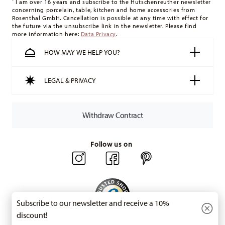
United Kingdom:
For deliveries to the United Kingdom, the
I am over 16 years and subscribe to the Hutschenreuther newsletter
concerning porcelain, table, kitchen and home accessories from
minimum order value is £135, and delivery is free of charge.
Rosenthal GmbH. Cancellation is possible at any time with effect for
Switzerland:
delivery is free of charge for orders over 49,90
the future via the unsubscribe link in the newsletter. Please find
more information here:
Data Privacy
.
CHF. If the value of your purchase is less than 49,90 CHF,
delivery charges are 36,90 CHF.
HOW MAY WE HELP YOU?
Tracking:
You will receive a tracking code by e-mail as soon
as your parcel is dispatched.
LEGAL & PRIVACY
Delivery time:
3-5 working days for delivery within Germany
for items in stock. You can view delivery times to other
countries
here
.
Withdraw Contract
Returns:
For returns, please use our
returns service
.
Follow us on
Subscribe to our newsletter and receive a 10%
discount!