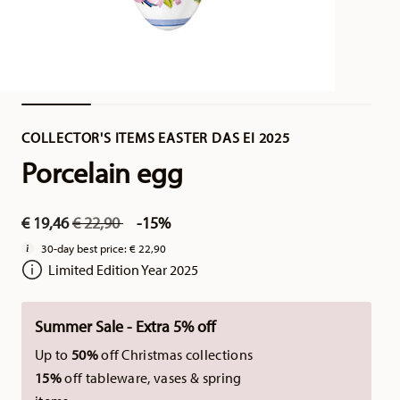
COLLECTOR'S ITEMS EASTER DAS EI 2025
Porcelain egg
Price reduced from
to
€ 19,46
€ 22,90
-15%
30-day best price:
€ 22,90
Limited Edition Year 2025
Summer Sale - Extra 5% off
Up to
50%
off Christmas collections
15%
off tableware, vases & spring