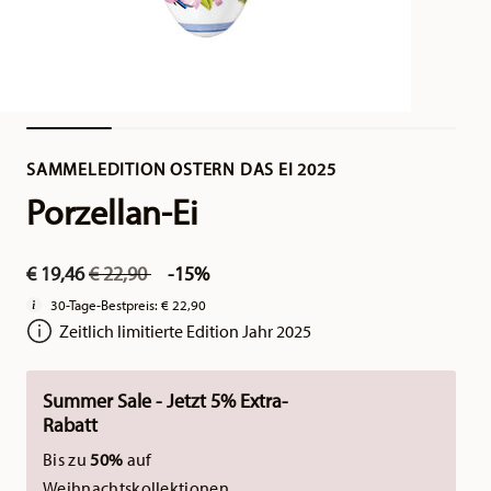
SAMMELEDITION OSTERN DAS EI 2025
Porzellan-Ei
Price reduced from
to
€ 19,46
€ 22,90
-15%
30-Tage-Bestpreis:
€ 22,90
Zeitlich limitierte Edition Jahr 2025
Summer Sale - Jetzt 5% Extra-
Rabatt
Bis zu
50%
auf
Weihnachtskollektionen