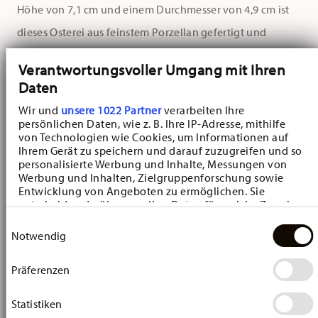
Höhe von 7,1 cm und einem Durchmesser von 4,9 cm ist
dieses Osterei aus feinstem Porzellan gefertigt und
präsentiert eine kunstvoll gestaltete Blaumeise und
Verantwortungsvoller Umgang mit Ihren
Frühlingsblumen in zarten Farben.
Daten
Wir und
unsere 1022 Partner
verarbeiten Ihre
Das detailreiche Design fängt die Lebendigkeit des
persönlichen Daten, wie z. B. Ihre IP-Adresse, mithilfe
Frühlings ein und macht das Porzellan-Ei zu einem
von Technologien wie Cookies, um Informationen auf
Ihrem Gerät zu speichern und darauf zuzugreifen und so
perfekten Schmuckstück für Ihren Osterstrauch oder als
personalisierte Werbung und Inhalte, Messungen von
Werbung und Inhalten, Zielgruppenforschung sowie
dekoratives Element in Ihrer Frühlingsdekoration. Die
Entwicklung von Angeboten zu ermöglichen. Sie
glänzende Oberfläche und die sorgfältige Bemalung
entscheiden darüber, wer Ihre Daten für welche Zwecke
nutzt. Sie können Ihre Einwilligung jederzeit über die
Einwilligungsauswahl
zeugen von der hohen Handwerkskunst, für die
Cookie-Erklärung oder durch Klicken auf das Privacy
Notwendig
Trigger Symbol ändern oder widerrufen
Hutschenreuther bekannt ist.​
Präferenzen
Wenn Sie es erlauben, würden wir auch gerne:
Als Teil der jährlichen Hutschenreuther-Sammeledition
Informationen über Ihre geografische Lage
erfassen, welche bis auf einige Meter genau sein
Statistiken
zu Ostern ist dieses Porzellan-Ei nicht nur ein
können