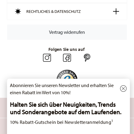
Lieferzeit innerhalb Deutschlands:
3-5 Werktage für
RECHTLICHES & DATENSCHUTZ
vorrätige Artikel. Sie können die Lieferzeiten in andere
Länder
hier einsehen
.
Retouren:
Für Retouren nutzen Sie bitte
Vertrag widerrufen
unseren
Retourenservice
.
Folgen Sie uns auf
Abonnieren Sie unseren Newsletter und erhalten Sie
einen Rabatt im Wert von 10%!
Halten Sie sich über Neuigkeiten, Trends
ENTDECKEN SIE UNSERE MARKEN
und Sonderangebote auf dem Laufenden.
Design & Funktionalität für Ihr Zuhause
1
10% Rabatt-Gutschein bei Newsletteranmeldung
HOMEPAGE
AGB
DATENSCHUTZHINWEISE
IMPRESSUM
Insert your email to register for the newsletters