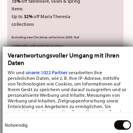
15%
off tableware, vases & spring
items
Up to
32%
off Maria Theresia
collections
Excluding new Christmas collections 2026. Not
combinable with external vouchers.
Verantwortungsvoller Umgang mit Ihren
Daten
NOT AVAILABLE
Wir und
unsere 1022 Partner
verarbeiten Ihre
NOTIFY ME
persönlichen Daten, wie z. B. Ihre IP-Adresse, mithilfe
von Technologien wie Cookies, um Informationen auf
Ihrem Gerät zu speichern und darauf zuzugreifen und so
personalisierte Werbung und Inhalte, Messungen von
Werbung und Inhalten, Zielgruppenforschung sowie
DESCRIPTION
Entwicklung von Angeboten zu ermöglichen. Sie
entscheiden darüber, wer Ihre Daten für welche Zwecke
nutzt. Sie können Ihre Einwilligung jederzeit über die
Einwilligungsauswahl
Cookie-Erklärung oder durch Klicken auf das Privacy
Notwendig
Hutschenreuther Sammelkollektion 25 Junge Porcelain
Trigger Symbol ändern oder widerrufen