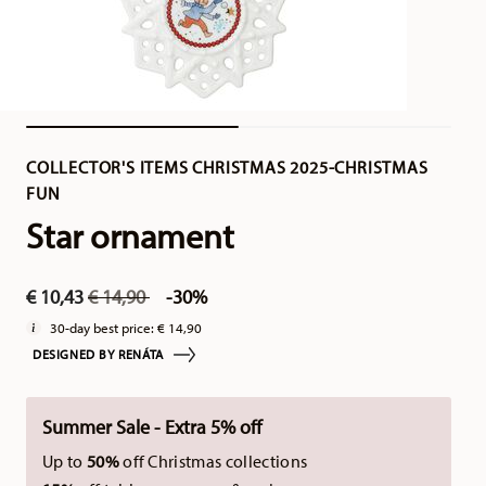
COLLECTOR'S ITEMS CHRISTMAS 2025-CHRISTMAS
FUN
Star ornament
Price reduced from
to
€ 10,43
€ 14,90
-30%
30-day best price:
€ 14,90
DESIGNED BY RENÁTA
Summer Sale - Extra 5% off
Up to
50%
off Christmas collections