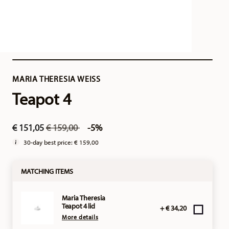
MARIA THERESIA WEISS
Teapot 4
Price reduced from
to
€ 151,05
€ 159,00
-5%
30-day best price:
€ 159,00
MATCHING ITEMS
Maria Theresia
Teapot 4 lid
+ € 34,20
More details