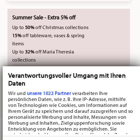
Summer Sale - Extra 5% off
Up to
50%
off Christmas collections
15%
off tableware, vases & spring
items
Up to
32%
off Maria Theresia
collections
Verantwortungsvoller Umgang mit Ihren
Excluding new Christmas collections 2026. Not
Daten
combinable with external vouchers.
Wir und
unsere 1022 Partner
verarbeiten Ihre
persönlichen Daten, wie z. B. Ihre IP-Adresse, mithilfe
DELIVERED IN 5-7 WORKING DAYS
von Technologien wie Cookies, um Informationen auf
Ihrem Gerät zu speichern und darauf zuzugreifen und so
personalisierte Werbung und Inhalte, Messungen von
Werbung und Inhalten, Zielgruppenforschung sowie
DESCRIPTION
Entwicklung von Angeboten zu ermöglichen. Sie
entscheiden darüber, wer Ihre Daten für welche Zwecke