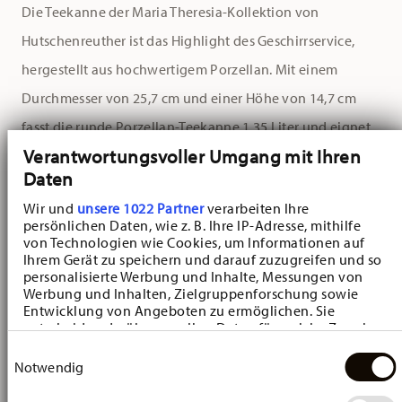
Die Teekanne der Maria Theresia-Kollektion von
Hutschenreuther ist das Highlight des Geschirrservice,
hergestellt aus hochwertigem Porzellan. Mit einem
Durchmesser von 25,7 cm und einer Höhe von 14,7 cm
fasst die runde Porzellan-Teekanne 1,35 Liter und eignet
Verantwortungsvoller Umgang mit Ihren
sich damit hervorragend für die gesellige Teestunde mit
Daten
bis zu 12 Personen.
Wir und
unsere 1022 Partner
verarbeiten Ihre
persönlichen Daten, wie z. B. Ihre IP-Adresse, mithilfe
Gemeinsam mit den passenden Tassen und
von Technologien wie Cookies, um Informationen auf
Kuchentellern der Kollektion lässt sich die Teekanne zu
Ihrem Gerät zu speichern und darauf zuzugreifen und so
personalisierte Werbung und Inhalte, Messungen von
einem ganzheitlichen, harmonischen Kaffee- und
Werbung und Inhalten, Zielgruppenforschung sowie
Entwicklung von Angeboten zu ermöglichen. Sie
Teeservice erweitern. Ein besonderes Highlight ist die
entscheiden darüber, wer Ihre Daten für welche Zwecke
filigrane Pfingstrose
auf dem Teekannendeckel, deren
nutzt. Sie können Ihre Einwilligung jederzeit über die
Einwilligungsauswahl
Cookie-Erklärung oder durch Klicken auf das Privacy
Notwendig
kunstvoll geformte Knospe als eindrucksvolles,
Trigger Symbol ändern oder widerrufen
charmantes Griffdetail dient.