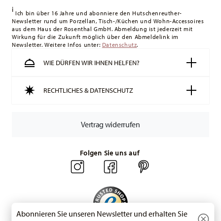
i
Lieferung erfolgt versandkostenfrei.
Ich bin über 16 Jahre und abonniere den Hutschenreuther-
Newsletter rund um Porzellan, Tisch-/Küchen und Wohn-Accessoires
Schweiz:
Lieferungen in die Schweiz sind ab 49,90 CHF
aus dem Haus der Rosenthal GmbH. Abmeldung ist jederzeit mit
versandkostenfrei. Unter einem Bestellwert von 49,90 CHF
Wirkung für die Zukunft möglich über den Abmeldelink im
Newsletter. Weitere Infos unter:
liegen die Versandkosten bei 36,90 CHF.
Datenschutz
.
Tracking:
Sie erhalten per E-Mail einen Trackingcode, sobald
WIE DÜRFEN WIR IHNEN HELFEN?
Ihr Paket auf die Reise geht.
Lieferzeit innerhalb Deutschlands:
3-5 Werktage für
RECHTLICHES & DATENSCHUTZ
vorrätige Artikel. Sie können die Lieferzeiten in andere
Länder
hier einsehen
.
Retouren:
Für Retouren nutzen Sie bitte
Vertrag widerrufen
unseren
Retourenservice
.
Folgen Sie uns auf
Abonnieren Sie unseren Newsletter und erhalten Sie