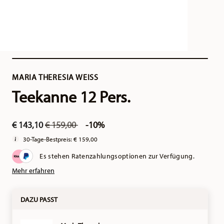
MARIA THERESIA WEISS
Teekanne 12 Pers.
Price reduced from
to
€ 143,10
€ 159,00
-10%
30-Tage-Bestpreis:
€ 159,00
Es stehen Ratenzahlungsoptionen zur Verfügung.
Mehr erfahren
DAZU PASST