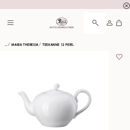
Newsletter-Anmeldung
10 % Rabatt für Ihre
!
ANMELDE
Menu
...
MARIA THERESIA
TEEKANNE 12 PERS.
ADD 