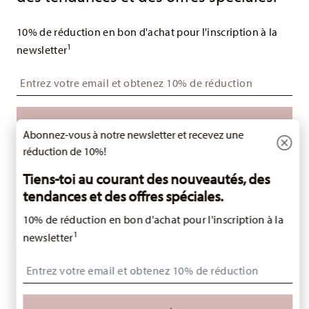
10% de réduction en bon d'achat pour l'inscription à la
1
newsletter
Insert your email to register for the newsletters
i
SOUSCRIRE
Abonnez-vous à notre newsletter et recevez une
réduction de 10%!
i
Tiens-toi au courant des nouveautés, des
Abonnez-vous à la newsletter Hutschenreuther dédiée à la
porcelaine ainsi qu’aux accessoires de cuisine, de table et d’intérieur
tendances et des offres spéciales.
de l’entreprise Rosenthal GmbH. Vous pouvez vous désinscrire à tout
moment en cliquant sur le lien de désinscription situé qu’en bas de la
10% de réduction en bon d'achat pour l'inscription à la
newsletter. Remarque : vous devez avoir 16 ans ou plus pour vous
inscrire. Pour en savoir plus:
Protection des données
.
1
newsletter
COMMENT POUVONS-NOUS VOUS AIDER?
Insert your email to register for the newsletters
LÉGAL ET CONFIDENTIALITÉ