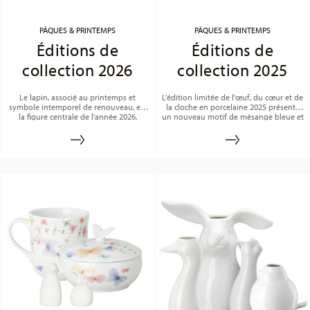
PÂQUES & PRINTEMPS
PÂQUES & PRINTEMPS
Éditions de
Éditions de
collection 2026
collection 2025
Le lapin, associé au printemps et
L'édition limitée de l'œuf, du cœur et de
symbole intemporel de renouveau, est
la cloche en porcelaine 2025 présente
la figure centrale de l'année 2026.
un nouveau motif de mésange bleue et
de fleur.