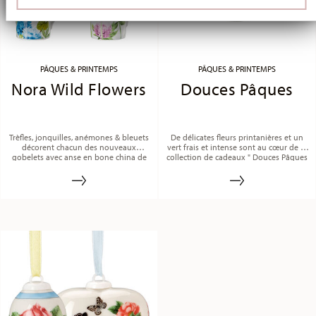
Partner führen diese Informationen möglicherweise mit
weiteren Daten zusammen, die Sie ihnen bereitgestellt
haben oder die sie im Rahmen Ihrer Nutzung der Dienste
gesammelt haben.
PÂQUES & PRINTEMPS
PÂQUES & PRINTEMPS
Nora Wild Flowers
Douces Pâques
Trèfles, jonquilles, anémones & bleuets
De délicates fleurs printanières et un
décorent chacun des nouveaux
vert frais et intense sont au cœur de la
gobelets avec anse en bone china de
collection de cadeaux " Douces Pâques
Nora.
".