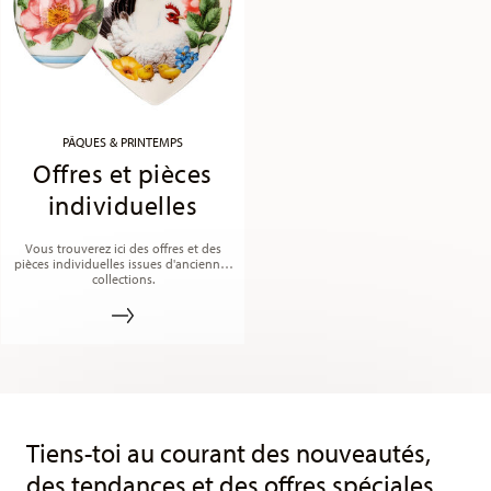
PÂQUES & PRINTEMPS
Offres et pièces
individuelles
Vous trouverez ici des offres et des
pièces individuelles issues d'anciennes
collections.
Services
Footer
Tiens-toi au courant des nouveautés,
des tendances et des offres spéciales.