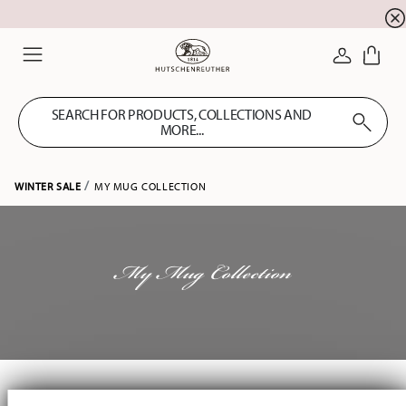
Summer SALE! Get EXTRA 5% OFF and save up to 
☀️
LOGIN
Menu
SEARCH FOR PRODUCTS, COLLECTIONS AND
MORE...
WINTER SALE
MY MUG COLLECTION
My Mug Collection
Services
Footer