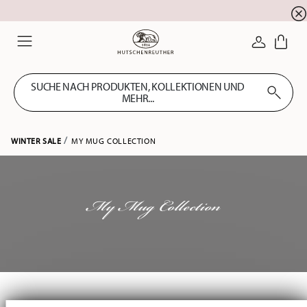
Summer SALE! Sichern Sie sich 5% EXTRA-RABATT
☀️
ANMELDE
Menu
SUCHE NACH PRODUKTEN, KOLLEKTIONEN UND
MEHR...
WINTER SALE
MY MUG COLLECTION
My Mug Collection
Services
Footer