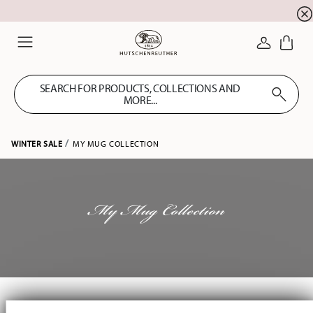
Summer SALE! Get EXTRA 5% OFF and save up to 
☀️
LOGIN
Menu
SEARCH FOR PRODUCTS, COLLECTIONS AND
MORE...
WINTER SALE
MY MUG COLLECTION
My Mug Collection
Services
Footer