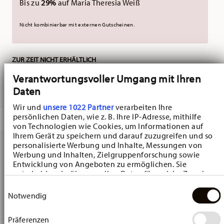
Bis zu
29%
auf Maria Theresia Weiß
Nicht kombinierbar mit externen Gutscheinen.
ZUR ZEIT NICHT ERHÄLTLICH
Verantwortungsvoller Umgang mit Ihren
INFO
Daten
Wir und
unsere 1022 Partner
verarbeiten Ihre
persönlichen Daten, wie z. B. Ihre IP-Adresse, mithilfe
BESCHREIBUNG
von Technologien wie Cookies, um Informationen auf
Ihrem Gerät zu speichern und darauf zuzugreifen und so
personalisierte Werbung und Inhalte, Messungen von
Werbung und Inhalten, Zielgruppenforschung sowie
Hutschenreuther Sammelkollektion 25 Junge mit Hund
Entwicklung von Angeboten zu ermöglichen. Sie
entscheiden darüber, wer Ihre Daten für welche Zwecke
Porzellanstern - Stern - Ø 7,1 cm - h 7,1 cm, Porzellan
nutzt. Sie können Ihre Einwilligung jederzeit über die
Einwilligungsauswahl
Multicolor
Cookie-Erklärung oder durch Klicken auf das Privacy
Notwendig
Trigger Symbol ändern oder widerrufen
Präferenzen
Wenn Sie es erlauben, würden wir auch gerne: