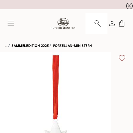
Newsletter-Anmeldung
10 % Rabatt für Ihre
!
ANMELDE
Menu
...
SAMMELEDITION 2025
PORZELLAN-MINISTERN
ADD 