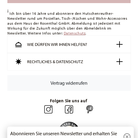
Königreich liegt der Mindestbestellwert bei £135, die
i
Lieferung erfolgt versandkostenfrei.
Ich bin über 16 Jahre und abonniere den Hutschenreuther-
Newsletter rund um Porzellan, Tisch-/Küchen und Wohn-Accessoires
Schweiz:
Lieferungen in die Schweiz sind ab 49,90 CHF
aus dem Haus der Rosenthal GmbH. Abmeldung ist jederzeit mit
versandkostenfrei. Unter einem Bestellwert von 49,90 CHF
Wirkung für die Zukunft möglich über den Abmeldelink im
Newsletter. Weitere Infos unter:
liegen die Versandkosten bei 36,90 CHF.
Datenschutz
.
Tracking:
Sie erhalten per E-Mail einen Trackingcode, sobald
WIE DÜRFEN WIR IHNEN HELFEN?
Ihr Paket auf die Reise geht.
Lieferzeit innerhalb Deutschlands:
3-5 Werktage für
RECHTLICHES & DATENSCHUTZ
vorrätige Artikel. Sie können die Lieferzeiten in andere
Länder
hier einsehen
.
Retouren:
Für Retouren nutzen Sie bitte
Vertrag widerrufen
unseren
Retourenservice
.
Folgen Sie uns auf
Abonnieren Sie unseren Newsletter und erhalten Sie