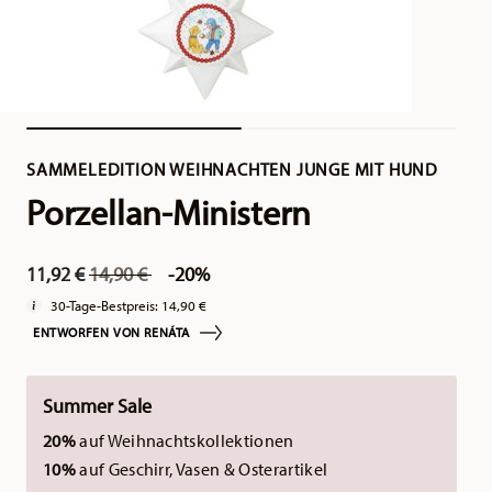
SAMMELEDITION WEIHNACHTEN JUNGE MIT HUND
Porzellan-Ministern
Price reduced from
to
11,92 €
14,90 €
-20%
30-Tage-Bestpreis:
14,90 €
ENTWORFEN VON RENÁTA
Summer Sale
20%
auf Weihnachtskollektionen
10%
auf Geschirr, Vasen & Osterartikel