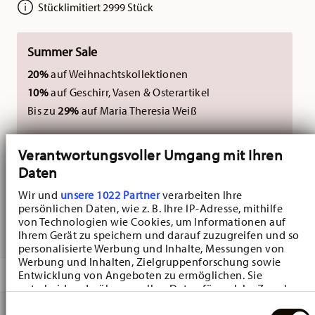
Stücklimitiert 2999 Stück
Summer Sale
20%
auf Weihnachtskollektionen
10%
auf Geschirr, Vasen & Osterartikel
Bis zu
29%
auf Maria Theresia Weiß
Nicht kombinierbar mit externen Gutscheinen.
Verantwortungsvoller Umgang mit Ihren
Daten
ZUR ZEIT NICHT ERHÄLTLICH
Wir und
unsere 1022 Partner
verarbeiten Ihre
persönlichen Daten, wie z. B. Ihre IP-Adresse, mithilfe
INFO
von Technologien wie Cookies, um Informationen auf
Ihrem Gerät zu speichern und darauf zuzugreifen und so
personalisierte Werbung und Inhalte, Messungen von
Werbung und Inhalten, Zielgruppenforschung sowie
BESCHREIBUNG
Entwicklung von Angeboten zu ermöglichen. Sie
entscheiden darüber, wer Ihre Daten für welche Zwecke
nutzt. Sie können Ihre Einwilligung jederzeit über die
Einwilligungsauswahl