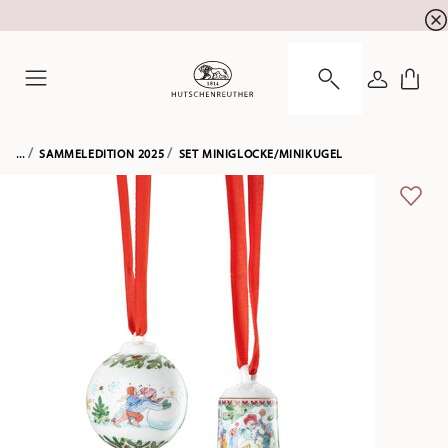
Newsletter-Anmeldung
10 % Rabatt für Ihre
!
ANMELDE
Menu
...
SAMMELEDITION 2025
SET MINIGLOCKE/MINIKUGEL
ADD 