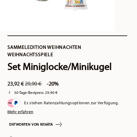
SAMMELEDITION WEIHNACHTEN
WEIHNACHTSSPIELE
Set Miniglocke/Minikugel
Price reduced from
to
23,92 €
29,90 €
-20%
30-Tage-Bestpreis:
29,90 €
Es stehen Ratenzahlungsoptionen zur Verfügung.
Mehr erfahren
ENTWORFEN VON RENÁTA