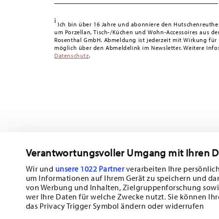
Tracking:
Sie erhalten per E-Mail einen Trackingcode, sob
i
Lieferzeit innerhalb Deutschlands:
3-5 Werktage für vorr
Ich bin über 16 Jahre und abonniere den Hutschenreuthe
um Porzellan, Tisch-/Küchen und Wohn-Accessoires aus d
andere Länder
hier einsehen
.
Rosenthal GmbH. Abmeldung ist jederzeit mit Wirkung für
Retouren:
Für Retouren nutzen Sie bitte unseren
Retour
möglich über den Abmeldelink im Newsletter. Weitere Infos
Datenschutz
.
Verantwortungsvoller Umgang mit Ihren 
Wir und
unsere 1022 Partner
verarbeiten Ihre persönlich
um Informationen auf Ihrem Gerät zu speichern und da
von Werbung und Inhalten, Zielgruppenforschung sowi
wer Ihre Daten für welche Zwecke nutzt. Sie können Ihr
das Privacy Trigger Symbol ändern oder widerrufen