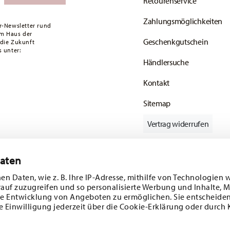
Retourenservice
ald Ihr Paket auf die Reise geht.
Zahlungsmöglichkeiten
ätige Artikel. Sie können die Lieferzeiten in
r-Newsletter rund
em Haus der
Geschenkgutschein
 die Zukunft
enservice
.
 unter:
Händlersuche
Kontakt
Sitemap
Vertrag widerrufen
Daten
Folgen Sie uns auf
en Daten, wie z. B. Ihre IP-Adresse, mithilfe von Technologien 
rauf zuzugreifen und so personalisierte Werbung und Inhalte,
e Entwicklung von Angeboten zu ermöglichen. Sie entscheiden
e Einwilligung jederzeit über die Cookie-Erklärung oder durch 