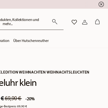
dukten, Kollektionen und
mehr...
WISHLIST
ANMELDEN
ration
Über Hutschenreuther
LEDITION WEIHNACHTEN WEIHNACHTSLEUCHTEN
eluhr klein
Price reduced from
to
 €
69,90 €
-20%
ge-Bestpreis:
69,90 €