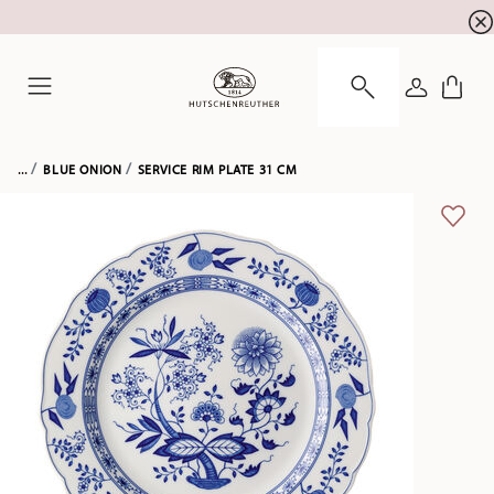
Summer SALE! Get EXTRA 5% OFF and save up to 
☀️
LOGIN
Menu
...
BLUE ONION
SERVICE RIM PLATE 31 CM
ADD 