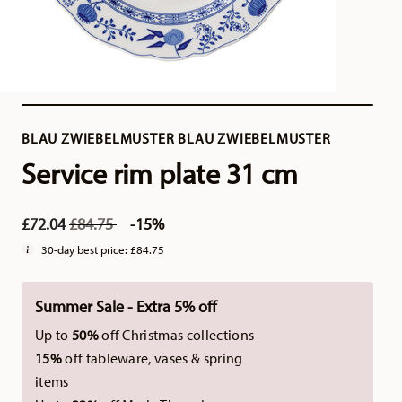
BLAU ZWIEBELMUSTER BLAU ZWIEBELMUSTER
Service rim plate 31 cm
Price reduced from
to
£72.04
£84.75
-15%
30-day best price:
£84.75
Summer Sale - Extra 5% off
Up to
50%
off Christmas collections
15%
off tableware, vases & spring
items