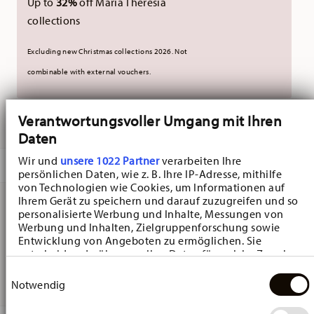
Up to
32%
off Maria Theresia
collections
Excluding new Christmas collections 2026. Not
combinable with external vouchers.
Verantwortungsvoller Umgang mit Ihren
DELIVERED IN 10-14 WORKING DAYS
Daten
Wir und
unsere 1022 Partner
verarbeiten Ihre
DESCRIPTION
persönlichen Daten, wie z. B. Ihre IP-Adresse, mithilfe
von Technologien wie Cookies, um Informationen auf
Ihrem Gerät zu speichern und darauf zuzugreifen und so
personalisierte Werbung und Inhalte, Messungen von
Hutschenreuther Blau Zwiebelmuster Blau
Werbung und Inhalten, Zielgruppenforschung sowie
Entwicklung von Angeboten zu ermöglichen. Sie
Zwiebelmuster Showplate - Round - Ø 30,8 cm - h 3,1 cm,
entscheiden darüber, wer Ihre Daten für welche Zwecke
Porcelain Blue
nutzt. Sie können Ihre Einwilligung jederzeit über die
Einwilligungsauswahl
Cookie-Erklärung oder durch Klicken auf das Privacy
Notwendig
Trigger Symbol ändern oder widerrufen