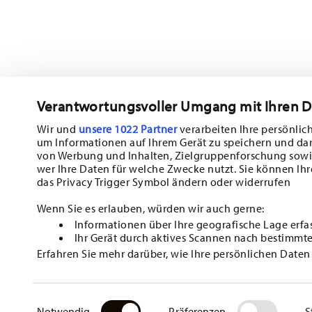
Verantwortungsvoller Umgang mit Ihren 
Abonnieren Sie unseren Newsletter und erhalten Sie einen Ra
10%!
Wir und
unsere 1022 Partner
verarbeiten Ihre persönlich
um Informationen auf Ihrem Gerät zu speichern und da
Halten Sie sich über Neuigkeiten, Trends
von Werbung und Inhalten, Zielgruppenforschung sowi
wer Ihre Daten für welche Zwecke nutzt. Sie können Ihr
Sonderangebote auf dem Laufenden.
das Privacy Trigger Symbol ändern oder widerrufen
1
10% Rabatt-Gutschein bei Newsletteranmeldung
Wenn Sie es erlauben, würden wir auch gerne:
Informationen über Ihre geografische Lage erfa
Insert your email to register for the newsletters
Ihr Gerät durch aktives Scannen nach bestimmte
Erfahren Sie mehr darüber, wie Ihre persönlichen Daten
i
HO
Einzelheiten
fest.
Ich bin über 16 Jahre und abonniere den Hutschenreuther-Newsletter
Tisch-/Küchen und Wohn-Accessoires aus dem Haus der Rosenthal GmbH
mit Wirkung für die Zukunft möglich über den Abmeldelink im Newslette
1
SIE KÖNNEN DEN CODE BEI IHREM NÄCHSTEN EINKAUF DIREKT IM BESTELLPROZESS EI
Wir verwenden Cookies, um Inhalte und Anzeigen zu per
Mehr lesen
Datenschutz
Einwilligungsauswahl
.
RESTBETRAG VERFÄLLT.
Zugriffe auf unsere Website zu analysieren. Außerdem 
Notwendig
Präferenzen
S