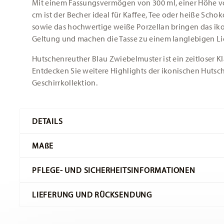
Mit einem Fassungsvermögen von 300 ml, einer Höhe v
cm ist der Becher ideal für Kaffee, Tee oder heiße Scho
sowie das hochwertige weiße Porzellan bringen das ik
Geltung und machen die Tasse zu einem langlebigen Li
Hutschenreuther Blau Zwiebelmuster ist ein zeitloser Kl
Entdecken Sie weitere Highlights der ikonischen Huts
Geschirrkollektion.
DETAILS
Hutschenreuther
MA
ß
E
Blau Zwiebelmuster
Blau Zwiebelmuster
PFLEGE- UND SICHERHEITSINFORMATIONEN
Porzellan
Blau Zwiebelmuster
6,50 cm
LIEFERUNG UND RÜCKSENDUNG
02001-720002-15505
10,70 cm
4011699708494
7,50 cm
DE
9,50 cm