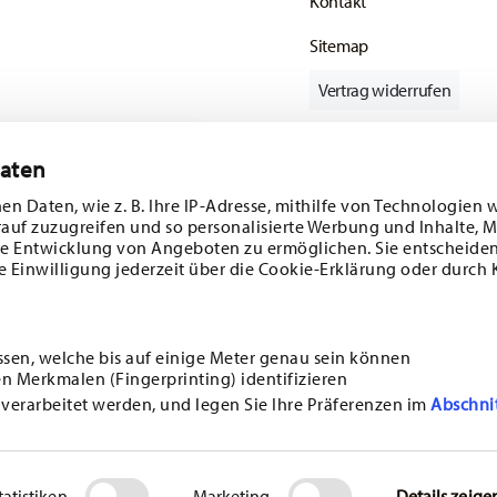
Kontakt
Sitemap
Vertrag widerrufen
Daten
batt im Wert von
Folgen Sie uns auf
en Daten, wie z. B. Ihre IP-Adresse, mithilfe von Technologien 
rauf zuzugreifen und so personalisierte Werbung und Inhalte,
 und
e Entwicklung von Angeboten zu ermöglichen. Sie entscheiden
e Einwilligung jederzeit über die Cookie-Erklärung oder durch 
ENTDECKEN SIE UNSERE MARKEN
Design & Funktionalität für Ihr Zuhause
ssen, welche bis auf einige Meter genau sein können
n Merkmalen (Fingerprinting) identifizieren
i
ANMELDEN
 verarbeitet werden, und legen Sie Ihre Präferenzen im
Abschni
MEPAGE
AGB
DATENSCHUTZHINWEISE
IMPRESSUM
COOKIE-EINWILLIGUNG ÄN
 rund um Porzellan,
. Abmeldung ist jederzeit
*
ALLE PREISE INKL. MWST. UND
ZZGL. VERSANDKOSTEN.
r. Weitere Infos unter:
NGEBEN. EINE KOMBINATION MIT ANDEREN GUTSCHEINEN/ RABATTAKTIONEN IST NICHT MÖGLICH.
sonalisieren, Funktionen für soziale Medien anbieten zu könn
geben wir Informationen zu Ihrer Verwendung unserer Website 
© 2025 ROSENTHAL GMBH. ALL RIGHTS RESERVED
tatistiken
Marketing
Details zeige