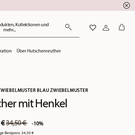
dukten, Kollektionen und
mehr...
WISHLIST
ANMELDEN
ration
Über Hutschenreuther
ZWIEBELMUSTER BLAU ZWIEBELMUSTER
her mit Henkel
Price reduced from
to
 €
34,50 €
-10%
ge-Bestpreis:
34,50 €