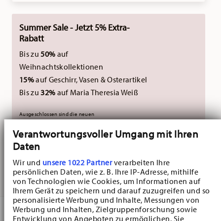
Summer Sale - Jetzt 5% Extra-
Rabatt
Bis zu
50%
auf
Weihnachtskollektionen
15%
auf Geschirr, Vasen & Osterartikel
Bis zu
32%
auf Maria Theresia Weiß
Ausgeschlossen sind die neuen
Weihnachtskollektionen 2026.
Nicht kombinierbar
Verantwortungsvoller Umgang mit Ihren
mit externen Gutscheinen.
Daten
Wir und
unsere 1022 Partner
verarbeiten Ihre
persönlichen Daten, wie z. B. Ihre IP-Adresse, mithilfe
GELIEFERT IN 3-5 WERKTAGEN
von Technologien wie Cookies, um Informationen auf
Ihrem Gerät zu speichern und darauf zuzugreifen und so
personalisierte Werbung und Inhalte, Messungen von
BESCHREIBUNG
Werbung und Inhalten, Zielgruppenforschung sowie
Entwicklung von Angeboten zu ermöglichen. Sie