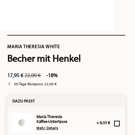
MARIA THERESIA WHITE
Becher mit Henkel
Price reduced from
to
17,95 €
22,00 €
-18%
30-Tage-Bestpreis:
22,00 €
DAZU PASST
Maria Theresia
Kaffee-Untertasse
+ 8,55 €
Mehr Details