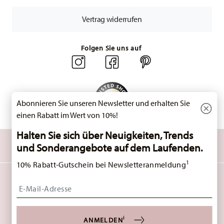
Retouren:
Für Retouren nutzen Sie bitte
Vertrag widerrufen
unseren
Retourenservice
.
Folgen Sie uns auf
Abonnieren Sie unseren Newsletter und erhalten Sie
einen Rabatt im Wert von 10%!
Halten Sie sich über Neuigkeiten, Trends
ENTDECKEN SIE UNSERE MARKEN
und Sonderangebote auf dem Laufenden.
Design & Funktionalität für Ihr Zuhause
1
10% Rabatt-Gutschein bei Newsletteranmeldung
HOMEPAGE
AGB
DATENSCHUTZHINWEISE
IMPRESSUM
Insert your email to register for the newsletters
COOKIE-EINWILLIGUNG ÄNDERN
*
ALLE PREISE INKL. MWST. UND
ZZGL. VERSANDKOSTEN.
1
SIE KÖNNEN DEN CODE BEI IHREM NÄCHSTEN EINKAUF DIREKT IM BESTELLPROZESS
i
EINGEBEN. EINE KOMBINATION MIT ANDEREN GUTSCHEINEN/ RABATTAKTIONEN IST
ANMELDEN
NICHT MÖGLICH. DER GUTSCHEIN IST NICHT IM NACHHINEIN VERRECHENBAR. KEINE